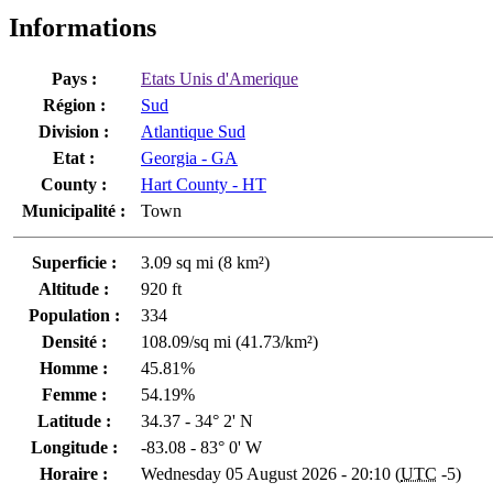
Informations
Pays :
Etats Unis d'Amerique
Région :
Sud
Division :
Atlantique Sud
Etat :
Georgia - GA
County :
Hart County - HT
Municipalité :
Town
Superficie :
3.09 sq mi (8 km²)
Altitude :
920 ft
Population :
334
Densité :
108.09/sq mi (41.73/km²)
Homme :
45.81%
Femme :
54.19%
Latitude :
34.37 - 34° 2' N
Longitude :
-83.08 - 83° 0' W
Horaire :
Wednesday 05 August 2026 - 20:10 (
UTC
-5)