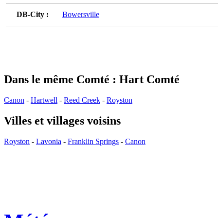
DB-City :
Bowersville
Dans le même Comté : Hart Comté
Canon
-
Hartwell
-
Reed Creek
-
Royston
Villes et villages voisins
Royston
-
Lavonia
-
Franklin Springs
-
Canon