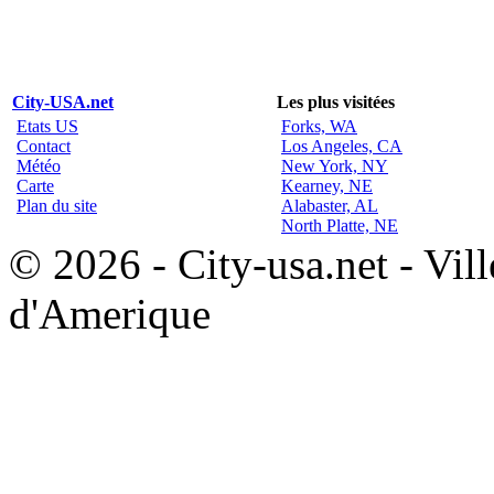
City-USA.net
Les plus visitées
Etats US
Forks, WA
Contact
Los Angeles, CA
Météo
New York, NY
Carte
Kearney, NE
Plan du site
Alabaster, AL
North Platte, NE
© 2026 - City-usa.net - Vill
d'Amerique