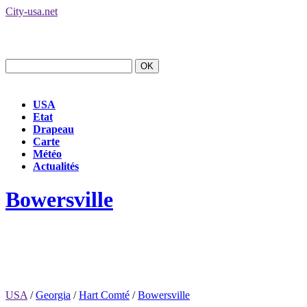
City-usa.net
USA
Etat
Drapeau
Carte
Météo
Actualités
Bowersville
USA
/
Georgia
/
Hart Comté
/
Bowersville