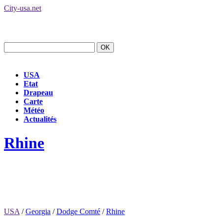
City-usa.net
USA
Etat
Drapeau
Carte
Météo
Actualités
Rhine
USA
/
Georgia
/
Dodge Comté
/
Rhine