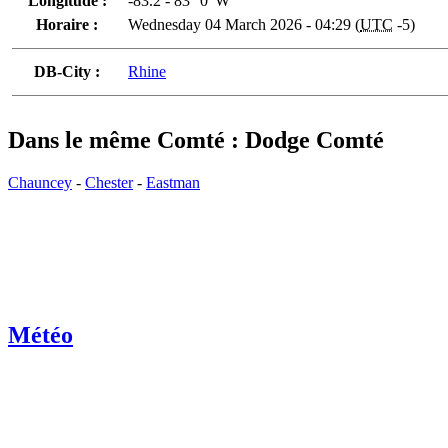
Longitude :
-83.2 - 83° 0' W
Horaire :
Wednesday 04 March 2026 - 04:29 (
UTC
-5)
DB-City :
Rhine
Dans le même Comté : Dodge Comté
Chauncey
-
Chester
-
Eastman
Météo