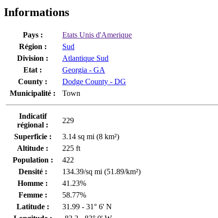
Informations
Pays :
Etats Unis d'Amerique
Région :
Sud
Division :
Atlantique Sud
Etat :
Georgia - GA
County :
Dodge County - DG
Municipalité :
Town
Indicatif
229
régional :
Superficie :
3.14 sq mi (8 km²)
Altitude :
225 ft
Population :
422
Densité :
134.39/sq mi (51.89/km²)
Homme :
41.23%
Femme :
58.77%
Latitude :
31.99 - 31° 6' N