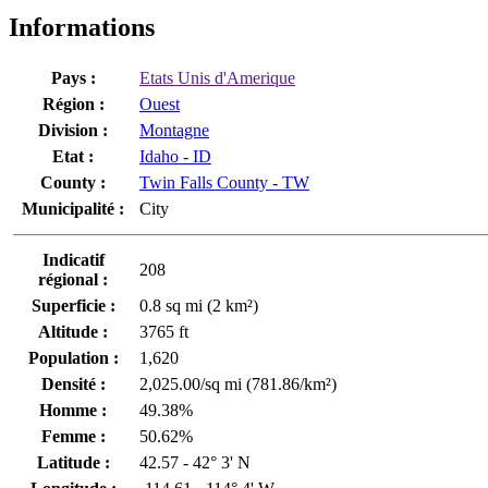
Informations
Pays :
Etats Unis d'Amerique
Région :
Ouest
Division :
Montagne
Etat :
Idaho - ID
County :
Twin Falls County - TW
Municipalité :
City
Indicatif
208
régional :
Superficie :
0.8 sq mi (2 km²)
Altitude :
3765 ft
Population :
1,620
Densité :
2,025.00/sq mi (781.86/km²)
Homme :
49.38%
Femme :
50.62%
Latitude :
42.57 - 42° 3' N