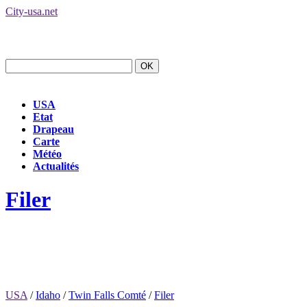
City-usa.net
USA
Etat
Drapeau
Carte
Météo
Actualités
Filer
USA
/
Idaho
/
Twin Falls Comté
/
Filer