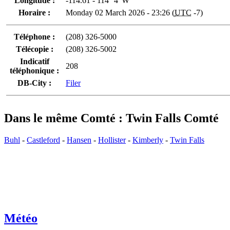
Longitude :
-114.61 - 114° 4' W
Horaire :
Monday 02 March 2026 - 23:26 (
UTC
-7)
Téléphone :
(208) 326-5000
Télécopie :
(208) 326-5002
Indicatif
208
téléphonique :
DB-City :
Filer
Dans le même Comté : Twin Falls Comté
Buhl
-
Castleford
-
Hansen
-
Hollister
-
Kimberly
-
Twin Falls
Météo