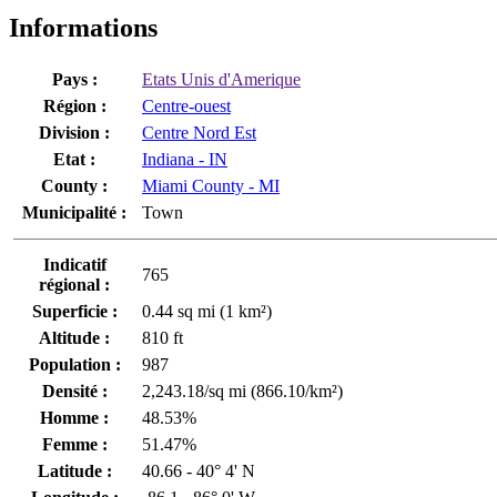
Informations
Pays :
Etats Unis d'Amerique
Région :
Centre-ouest
Division :
Centre Nord Est
Etat :
Indiana - IN
County :
Miami County - MI
Municipalité :
Town
Indicatif
765
régional :
Superficie :
0.44 sq mi (1 km²)
Altitude :
810 ft
Population :
987
Densité :
2,243.18/sq mi (866.10/km²)
Homme :
48.53%
Femme :
51.47%
Latitude :
40.66 - 40° 4' N