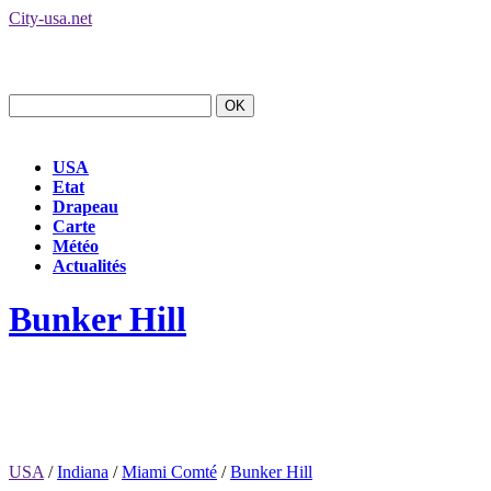
City-usa.net
USA
Etat
Drapeau
Carte
Météo
Actualités
Bunker Hill
USA
/
Indiana
/
Miami Comté
/
Bunker Hill