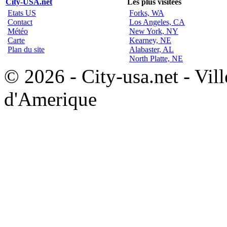
City-USA.net
Les plus visitées
Etats US
Forks, WA
Contact
Los Angeles, CA
Météo
New York, NY
Carte
Kearney, NE
Plan du site
Alabaster, AL
North Platte, NE
© 2026 - City-usa.net - Vill
d'Amerique