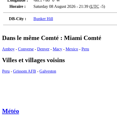
Longitude :
-86.1 - 86° 0' W
Horaire :
Saturday 08 August 2026 - 21:39 (
UTC
-5)
DB-City :
Bunker Hill
Dans le même Comté : Miami Comté
Amboy
-
Converse
-
Denver
-
Macy
-
Mexico
-
Peru
Villes et villages voisins
Peru
-
Grissom AFB
-
Galveston
Météo