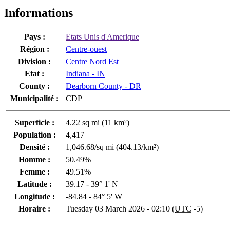
Informations
Pays :
Etats Unis d'Amerique
Région :
Centre-ouest
Division :
Centre Nord Est
Etat :
Indiana - IN
County :
Dearborn County - DR
Municipalité :
CDP
Superficie :
4.22 sq mi (11 km²)
Population :
4,417
Densité :
1,046.68/sq mi (404.13/km²)
Homme :
50.49%
Femme :
49.51%
Latitude :
39.17 - 39° 1' N
Longitude :
-84.84 - 84° 5' W
Horaire :
Tuesday 03 March 2026 - 02:10 (
UTC
-5)