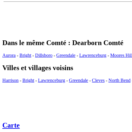
Dans le même Comté : Dearborn Comté
Aurora
-
Bright
-
Dillsboro
-
Greendale
-
Lawrenceburg
-
Moores Hil
Villes et villages voisins
Harrison
-
Bright
-
Lawrenceburg
-
Greendale
-
Cleves
-
North Bend
Carte