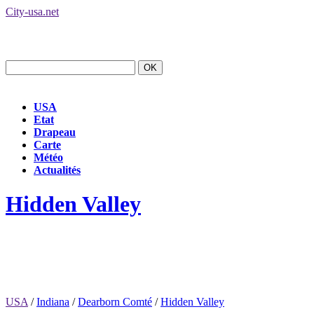
City-usa.net
USA
Etat
Drapeau
Carte
Météo
Actualités
Hidden Valley
USA
/
Indiana
/
Dearborn Comté
/
Hidden Valley