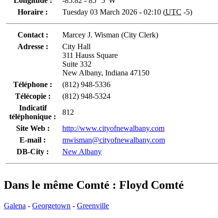
Longitude :
-85.82 - 85° 5' W
Horaire :
Tuesday 03 March 2026 - 02:10 (
UTC
-5)
Contact :
Marcey J. Wisman (City Clerk)
Adresse :
City Hall
311 Hauss Square
Suite 332
New Albany, Indiana 47150
Téléphone :
(812) 948-5336
Télécopie :
(812) 948-5324
Indicatif
812
téléphonique :
Site Web :
http://www.cityofnewalbany.com
E-mail :
mwisman@cityofnewalbany.com
DB-City :
New Albany
Dans le même Comté : Floyd Comté
Galena
-
Georgetown
-
Greenville