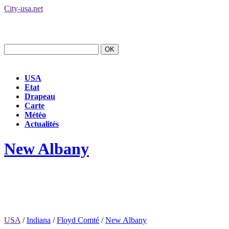
City-usa.net
USA
Etat
Drapeau
Carte
Météo
Actualités
New Albany
USA
/
Indiana
/
Floyd Comté
/
New Albany