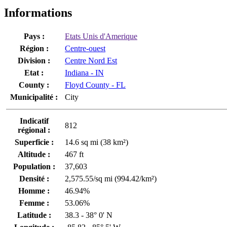
Informations
Pays :
Etats Unis d'Amerique
Région :
Centre-ouest
Division :
Centre Nord Est
Etat :
Indiana - IN
County :
Floyd County - FL
Municipalité :
City
Indicatif
812
régional :
Superficie :
14.6 sq mi (38 km²)
Altitude :
467 ft
Population :
37,603
Densité :
2,575.55/sq mi (994.42/km²)
Homme :
46.94%
Femme :
53.06%
Latitude :
38.3 - 38° 0' N