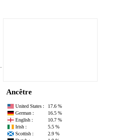
Ancêtre
United States :
17.6 %
German :
16.5 %
English :
10.7 %
Irish :
5.5 %
Scottish :
2.9 %