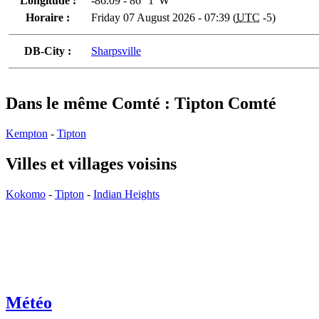
Longitude :
-86.09 - 86° 1' W
Horaire :
Friday 07 August 2026 - 07:39 (
UTC
-5)
DB-City :
Sharpsville
Dans le même Comté : Tipton Comté
Kempton
-
Tipton
Villes et villages voisins
Kokomo
-
Tipton
-
Indian Heights
Météo