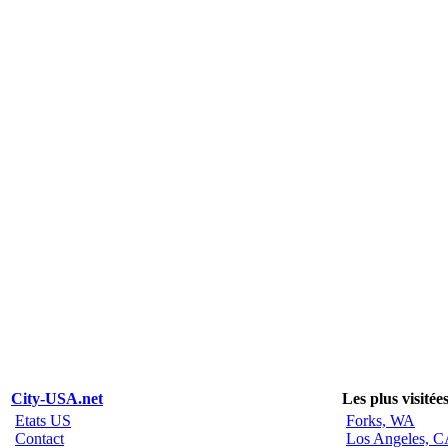
City-USA.net
Les plus visitée
Etats US
Forks, WA
Contact
Los Angeles, 