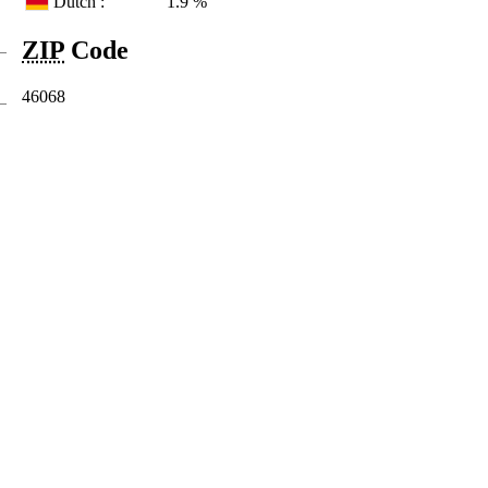
Dutch :
1.9 %
ZIP
Code
46068