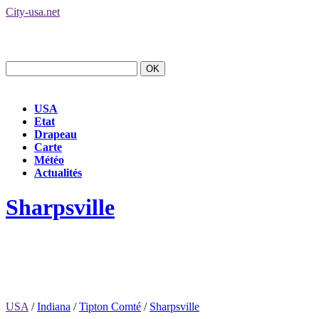
City-usa.net
USA
Etat
Drapeau
Carte
Météo
Actualités
Sharpsville
USA
/
Indiana
/
Tipton Comté
/
Sharpsville