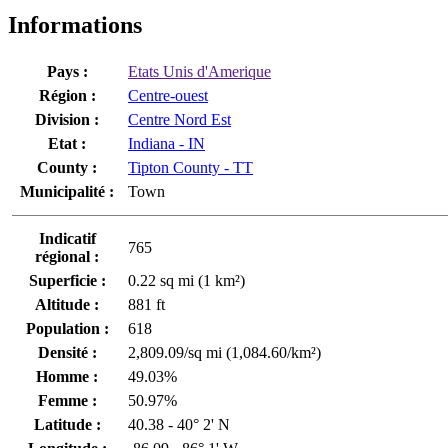
Informations
Pays :
Etats Unis d'Amerique
Région :
Centre-ouest
Division :
Centre Nord Est
Etat :
Indiana - IN
County :
Tipton County - TT
Municipalité :
Town
Indicatif
765
régional :
Superficie :
0.22 sq mi (1 km²)
Altitude :
881 ft
Population :
618
Densité :
2,809.09/sq mi (1,084.60/km²)
Homme :
49.03%
Femme :
50.97%
Latitude :
40.38 - 40° 2' N