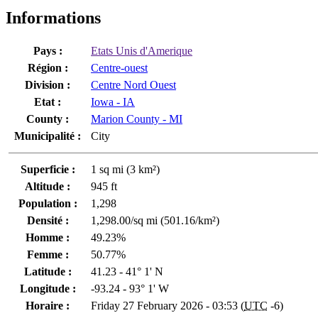
Informations
Pays :
Etats Unis d'Amerique
Région :
Centre-ouest
Division :
Centre Nord Ouest
Etat :
Iowa - IA
County :
Marion County - MI
Municipalité :
City
Superficie :
1 sq mi (3 km²)
Altitude :
945 ft
Population :
1,298
Densité :
1,298.00/sq mi (501.16/km²)
Homme :
49.23%
Femme :
50.77%
Latitude :
41.23 - 41° 1' N
Longitude :
-93.24 - 93° 1' W
Horaire :
Friday 27 February 2026 - 03:53 (
UTC
-6)