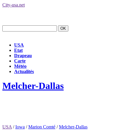
City-usa.net
USA
Etat
Drapeau
Carte
Météo
Actualités
Melcher-Dallas
USA
/
Iowa
/
Marion Comté
/
Melcher-Dallas