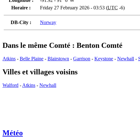
Longitude :
-91.92 - 91° 6' W
Horaire :
Friday 27 February 2026 - 03:53 (
UTC
-6)
DB-City :
Norway
Dans le même Comté : Benton Comté
Atkins
-
Belle Plaine
-
Blairstown
-
Garrison
-
Keystone
-
Newhall
-
Villes et villages voisins
Walford
-
Atkins
-
Newhall
Météo