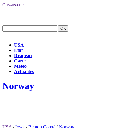
City-usa.net
USA
Etat
Drapeau
Carte
Météo
Actualités
Norway
USA
/
Iowa
/
Benton Comté
/
Norway