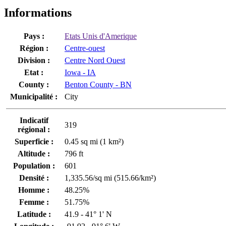
Informations
Pays :
Etats Unis d'Amerique
Région :
Centre-ouest
Division :
Centre Nord Ouest
Etat :
Iowa - IA
County :
Benton County - BN
Municipalité :
City
Indicatif
319
régional :
Superficie :
0.45 sq mi (1 km²)
Altitude :
796 ft
Population :
601
Densité :
1,335.56/sq mi (515.66/km²)
Homme :
48.25%
Femme :
51.75%
Latitude :
41.9 - 41° 1' N