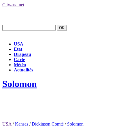
City-usa.net
USA
Etat
Drapeau
Carte
Météo
Actualités
Solomon
USA
/
Kansas
/
Dickinson Comté
/
Solomon