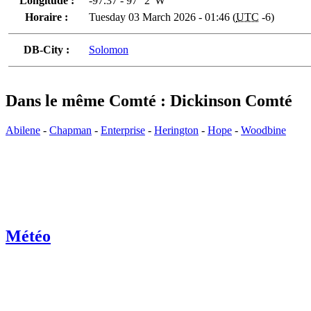
Longitude :
-97.37 - 97° 2' W
Horaire :
Tuesday 03 March 2026 - 01:46 (
UTC
-6)
DB-City :
Solomon
Dans le même Comté : Dickinson Comté
Abilene
-
Chapman
-
Enterprise
-
Herington
-
Hope
-
Woodbine
Météo