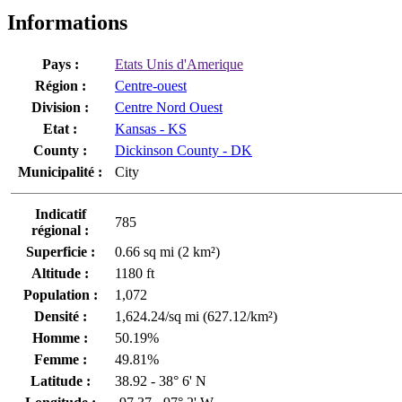
Informations
Pays :
Etats Unis d'Amerique
Région :
Centre-ouest
Division :
Centre Nord Ouest
Etat :
Kansas - KS
County :
Dickinson County - DK
Municipalité :
City
Indicatif
785
régional :
Superficie :
0.66 sq mi (2 km²)
Altitude :
1180 ft
Population :
1,072
Densité :
1,624.24/sq mi (627.12/km²)
Homme :
50.19%
Femme :
49.81%
Latitude :
38.92 - 38° 6' N