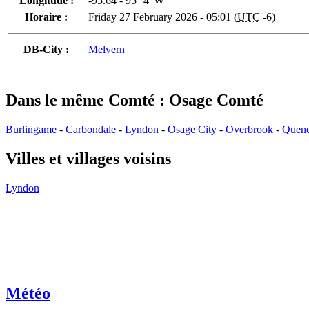
Longitude :
-95.64 - 95° 4' W
Horaire :
Friday 27 February 2026 - 05:01 (
UTC
-6)
DB-City :
Melvern
Dans le même Comté : Osage Comté
Burlingame
-
Carbondale
-
Lyndon
-
Osage City
-
Overbrook
-
Quen
Villes et villages voisins
Lyndon
Météo