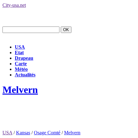
City-usa.net
USA
Etat
Drapeau
Carte
Météo
Actualités
Melvern
USA
/
Kansas
/
Osage Comté
/
Melvern