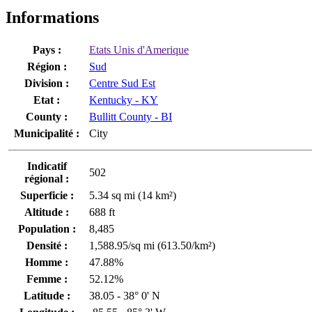
Informations
Pays :
Etats Unis d'Amerique
Région :
Sud
Division :
Centre Sud Est
Etat :
Kentucky - KY
County :
Bullitt County - BI
Municipalité :
City
Indicatif
502
régional :
Superficie :
5.34 sq mi (14 km²)
Altitude :
688 ft
Population :
8,485
Densité :
1,588.95/sq mi (613.50/km²)
Homme :
47.88%
Femme :
52.12%
Latitude :
38.05 - 38° 0' N