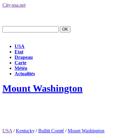
City-usa.net
USA
Etat
Drapeau
Carte
Météo
Actualités
Mount Washington
USA
/
Kentucky
/
Bullitt Comté
/
Mount Washington