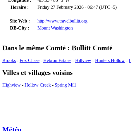
Longitude :
-85.55 - 85° 3' W
Horaire :
Friday 27 February 2026 - 06:47 (
UTC
-5)
Site Web :
http://www.travelbullitt.org
DB-City :
Mount Washington
Dans le même Comté : Bullitt Comté
Brooks
-
Fox Chase
-
Hebron Estates
-
Hillview
-
Hunters Hollow
-
L
Villes et villages voisins
Highview
-
Hollow Creek
-
Spring Mill
Météo