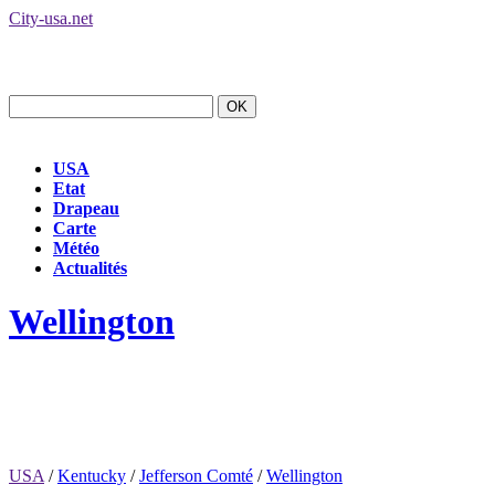
City-usa.net
USA
Etat
Drapeau
Carte
Météo
Actualités
Wellington
USA
/
Kentucky
/
Jefferson Comté
/
Wellington