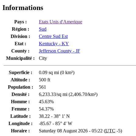
Informations
Pays :
Etats Unis d'Amerique
Région :
Sud
Division :
Centre Sud Est
Etat :
Kentucky - KY
County :
Jefferson County - JF
Municipalité :
City
Superficie :
0.09 sq mi (0 km²)
Altitude :
500 ft
Population :
561
Densité :
6,233.33/sq mi (2,406.70/km²)
Homme :
45.63%
Femme :
54.37%
Latitude :
38.22 - 38° 1' N
Longitude :
-85.67 - 85° 4' W
Horaire :
Saturday 08 August 2026 - 05:22 (
UTC
-5)