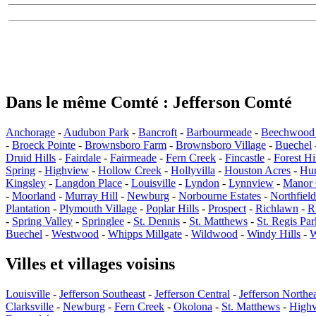
Dans le même Comté : Jefferson Comté
Anchorage
-
Audubon Park
-
Bancroft
-
Barbourmeade
-
Beechwood 
-
Broeck Pointe
-
Brownsboro Farm
-
Brownsboro Village
-
Buechel
Druid Hills
-
Fairdale
-
Fairmeade
-
Fern Creek
-
Fincastle
-
Forest Hi
Spring
-
Highview
-
Hollow Creek
-
Hollyvilla
-
Houston Acres
-
Hur
Kingsley
-
Langdon Place
-
Louisville
-
Lyndon
-
Lynnview
-
Manor 
-
Moorland
-
Murray Hill
-
Newburg
-
Norbourne Estates
-
Northfield
Plantation
-
Plymouth Village
-
Poplar Hills
-
Prospect
-
Richlawn
-
R
-
Spring Valley
-
Springlee
-
St. Dennis
-
St. Matthews
-
St. Regis Par
Buechel
-
Westwood
-
Whipps Millgate
-
Wildwood
-
Windy Hills
-
W
Villes et villages voisins
Louisville
-
Jefferson Southeast
-
Jefferson Central
-
Jefferson Northe
Clarksville
-
Newburg
-
Fern Creek
-
Okolona
-
St. Matthews
-
High