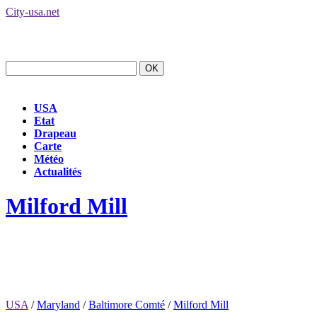
City-usa.net
USA
Etat
Drapeau
Carte
Météo
Actualités
Milford Mill
USA
/
Maryland
/
Baltimore Comté
/
Milford Mill