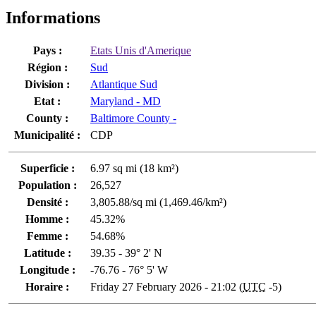
Informations
Pays :
Etats Unis d'Amerique
Région :
Sud
Division :
Atlantique Sud
Etat :
Maryland - MD
County :
Baltimore County -
Municipalité :
CDP
Superficie :
6.97 sq mi (18 km²)
Population :
26,527
Densité :
3,805.88/sq mi (1,469.46/km²)
Homme :
45.32%
Femme :
54.68%
Latitude :
39.35 - 39° 2' N
Longitude :
-76.76 - 76° 5' W
Horaire :
Friday 27 February 2026 - 21:02 (
UTC
-5)