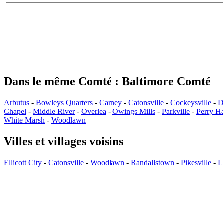
Dans le même Comté : Baltimore Comté
Arbutus
-
Bowleys Quarters
-
Carney
-
Catonsville
-
Cockeysville
-
D
Chapel
-
Middle River
-
Overlea
-
Owings Mills
-
Parkville
-
Perry Ha
White Marsh
-
Woodlawn
Villes et villages voisins
Ellicott City
-
Catonsville
-
Woodlawn
-
Randallstown
-
Pikesville
-
L