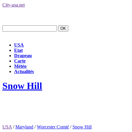
City-usa.net
USA
Etat
Drapeau
Carte
Météo
Actualités
Snow Hill
USA
/
Maryland
/
Worcester Comté
/
Snow Hill