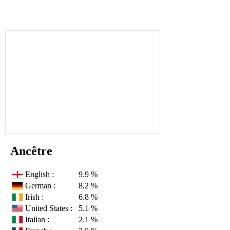
Ancêtre
English :
9.9 %
German :
8.2 %
Irish :
6.8 %
United States :
5.1 %
Italian :
2.1 %