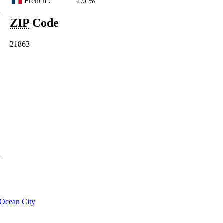
French :
2.0 %
ZIP
Code
21863
Ocean City