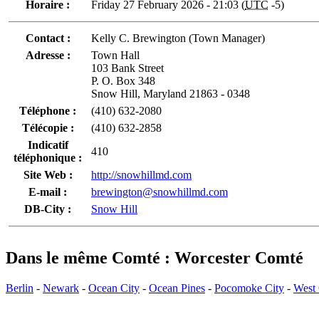
Horaire :
Friday 27 February 2026 - 21:03 (
UTC
-5)
Contact :
Kelly C. Brewington (Town Manager)
Adresse :
Town Hall
103 Bank Street
P. O. Box 348
Snow Hill, Maryland 21863 - 0348
Téléphone :
(410) 632-2080
Télécopie :
(410) 632-2858
Indicatif
410
téléphonique :
Site Web :
http://snowhillmd.com
E-mail :
brewington@snowhillmd.com
DB-City :
Snow Hill
Dans le même Comté : Worcester Comté
Berlin
-
Newark
-
Ocean City
-
Ocean Pines
-
Pocomoke City
-
West 