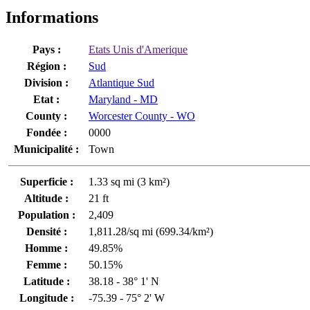
Informations
Pays :
Etats Unis d'Amerique
Région :
Sud
Division :
Atlantique Sud
Etat :
Maryland - MD
County :
Worcester County - WO
Fondée :
0000
Municipalité :
Town
Superficie :
1.33 sq mi (3 km²)
Altitude :
21 ft
Population :
2,409
Densité :
1,811.28/sq mi (699.34/km²)
Homme :
49.85%
Femme :
50.15%
Latitude :
38.18 - 38° 1' N
Longitude :
-75.39 - 75° 2' W