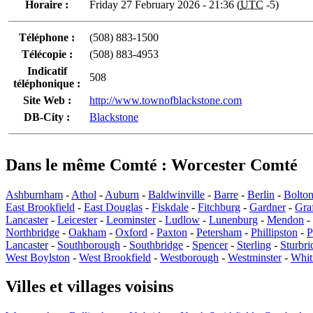
Horaire :
Friday 27 February 2026 - 21:36 (
UTC
-5)
Téléphone :
(508) 883-1500
Télécopie :
(508) 883-4953
Indicatif
508
téléphonique :
Site Web :
http://www.townofblackstone.com
DB-City :
Blackstone
Dans le même Comté : Worcester Comté
Ashburnham
-
Athol
-
Auburn
-
Baldwinville
-
Barre
-
Berlin
-
Bolto
East Brookfield
-
East Douglas
-
Fiskdale
-
Fitchburg
-
Gardner
-
Gra
Lancaster
-
Leicester
-
Leominster
-
Ludlow
-
Lunenburg
-
Mendon
-
Northbridge
-
Oakham
-
Oxford
-
Paxton
-
Petersham
-
Phillipston
-
P
Lancaster
-
Southborough
-
Southbridge
-
Spencer
-
Sterling
-
Sturbri
West Boylston
-
West Brookfield
-
Westborough
-
Westminster
-
Whiti
Villes et villages voisins