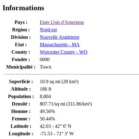
Informations
Pays :
Etats Unis d'Amerique
Région :
Nord-est
Division :
Nouvelle Angleterre
Etat :
Massachusetts - MA
County :
Worcester County - WO
Fondée :
0000
Municipalité :
Town
Superficie :
10.9 sq mi (28 km²)
Altitude :
186 ft
Population :
8,804
Densité :
807.71/sq mi (311.86/km²)
Homme :
49.56%
Femme :
50.44%
Latitude :
42.03 - 42° 0' N
Longitude :
-71.53 - 71° 3' W