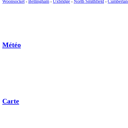
Woonsocket
-
Bellingham
-
Uxbridge
-
North Smithfield
-
Cumberland
Météo
Carte