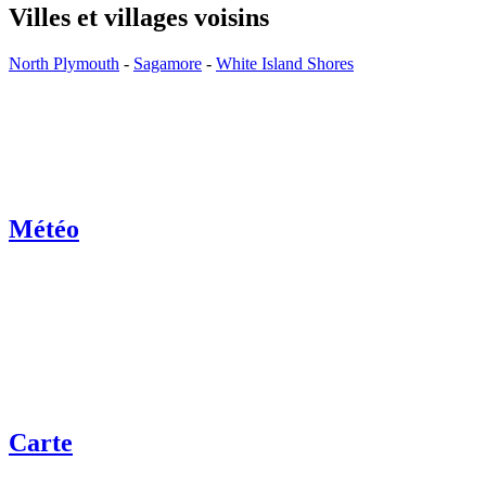
Villes et villages voisins
North Plymouth
-
Sagamore
-
White Island Shores
Météo
Carte