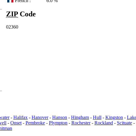
French :
6.0 %
ZIP
Code
02360
water
-
Halifax
-
Hanover
-
Hanson
-
Hingham
-
Hull
-
Kingston
-
Lake
ell
-
Onset
-
Pembroke
-
Plympton
-
Rochester
-
Rockland
-
Scituate
-
itman