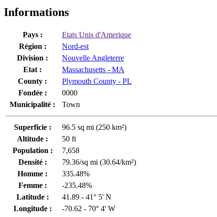
Informations
Pays :
Etats Unis d'Amerique
Région :
Nord-est
Division :
Nouvelle Angleterre
Etat :
Massachusetts - MA
County :
Plymouth County - PL
Fondée :
0000
Municipalité :
Town
Superficie :
96.5 sq mi (250 km²)
Altitude :
50 ft
Population :
7,658
Densité :
79.36/sq mi (30.64/km²)
Homme :
335.48%
Femme :
-235.48%
Latitude :
41.89 - 41° 5' N
Longitude :
-70.62 - 70° 4' W