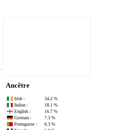
Ancêtre
Irish :
34.2 %
Italian :
18.1 %
English :
16.7 %
German :
7.3 %
Portuguese :
6.3 %