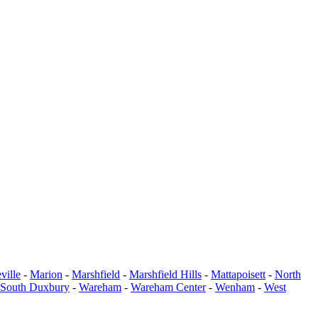
ville
-
Marion
-
Marshfield
-
Marshfield Hills
-
Mattapoisett
-
North
South Duxbury
-
Wareham
-
Wareham Center
-
Wenham
-
West