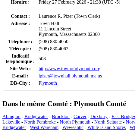
Horaire :
Friday 27 February 2026 - 21:38 (
UTC
-5)
Contact :
Laurence R. Pizer (Town Clerk)
Adresse :
Town Hall
11 Lincoln Street
Plymouth, Massachusetts 02360
Téléphone :
(508) 830-4050
Télécopie :
(508) 830-4062
Indicatif
508
téléphonique :
Site Web :
http://www.townofplymouth.org
E-mail :
lpizer@townhall.plymouth.ma.us
DB-City :
Plymouth
Dans le même Comté : Plymouth Comté
Abington
-
Bridgewater
-
Brockton
-
Carver
-
Duxbury
-
East Bridge
Lakeville
-
North Pembroke
-
North Plymouth
-
North Scituate
-
Norw
Bridgewater
-
West Wareham
-
Weweantic
-
White Island Shores
-
Wh