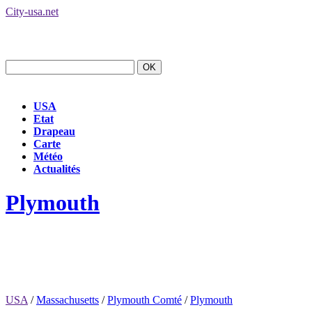
City-usa.net
USA
Etat
Drapeau
Carte
Météo
Actualités
Plymouth
USA
/
Massachusetts
/
Plymouth Comté
/
Plymouth