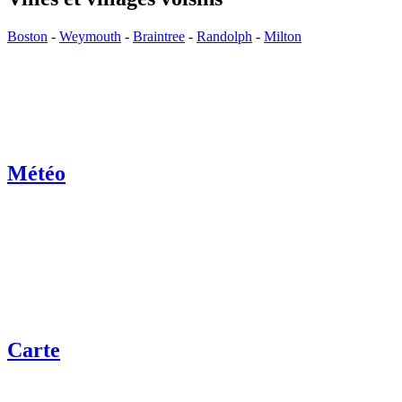
Boston
-
Weymouth
-
Braintree
-
Randolph
-
Milton
Météo
Carte