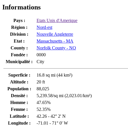
Informations
Pays :
Etats Unis d'Amerique
Région :
Nord-est
Division :
Nouvelle Angleterre
Etat :
Massachusetts - MA
County :
Norfolk County - NO
Fondée :
0000
Municipalité :
City
Superficie :
16.8 sq mi (44 km²)
Altitude :
20 ft
Population :
88,025
Densité :
5,239.58/sq mi (2,023.01/km²)
Homme :
47.65%
Femme :
52.35%
Latitude :
42.26 - 42° 2' N
Longitude :
-71.01 - 71° 0' W