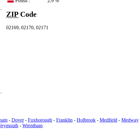
Polish :
2.9 %
ZIP
Code
02169, 02170, 02171
ham
-
Dover
-
Foxborough
-
Franklin
-
Holbrook
-
Medfield
-
Medway
eymouth
-
Wrentham