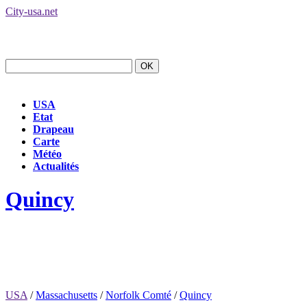
City-usa.net
USA
Etat
Drapeau
Carte
Météo
Actualités
Quincy
USA
/
Massachusetts
/
Norfolk Comté
/
Quincy