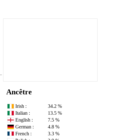
Ancêtre
Irish :
34.2 %
Italian :
13.5 %
English :
7.5 %
German :
4.8 %
French :
3.3 %