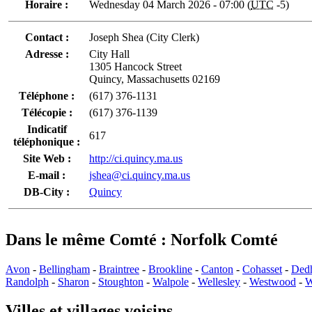
Horaire :
Wednesday 04 March 2026 - 07:00 (
UTC
-5)
Contact :
Joseph Shea (City Clerk)
Adresse :
City Hall
1305 Hancock Street
Quincy, Massachusetts 02169
Téléphone :
(617) 376-1131
Télécopie :
(617) 376-1139
Indicatif
617
téléphonique :
Site Web :
http://ci.quincy.ma.us
E-mail :
jshea@ci.quincy.ma.us
DB-City :
Quincy
Dans le même Comté : Norfolk Comté
Avon
-
Bellingham
-
Braintree
-
Brookline
-
Canton
-
Cohasset
-
Ded
Randolph
-
Sharon
-
Stoughton
-
Walpole
-
Wellesley
-
Westwood
-
W
Villes et villages voisins