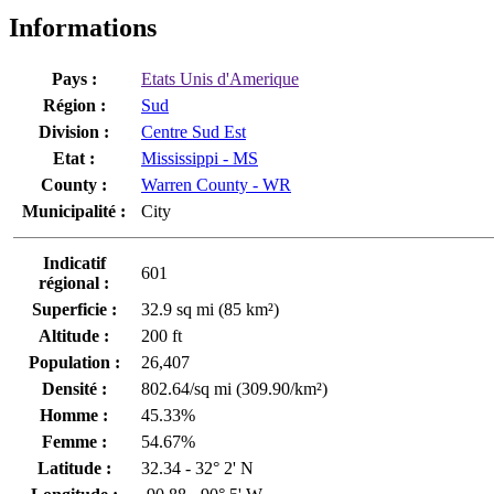
Informations
Pays :
Etats Unis d'Amerique
Région :
Sud
Division :
Centre Sud Est
Etat :
Mississippi - MS
County :
Warren County - WR
Municipalité :
City
Indicatif
601
régional :
Superficie :
32.9 sq mi (85 km²)
Altitude :
200 ft
Population :
26,407
Densité :
802.64/sq mi (309.90/km²)
Homme :
45.33%
Femme :
54.67%
Latitude :
32.34 - 32° 2' N