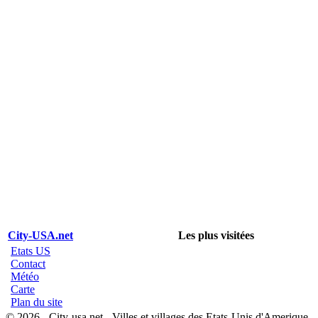
City-USA.net
Les plus visitées
Etats US
Contact
Météo
Carte
Plan du site
© 2026 - City-usa.net - Villes et villages des Etats-Unis d'Amerique