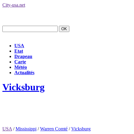
City-usa.net
USA
Etat
Drapeau
Carte
Météo
Actualités
Vicksburg
USA
/
Mississippi
/
Warren Comté
/
Vicksburg