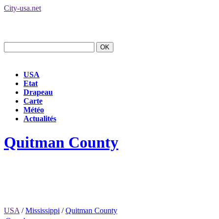
City-usa.net
USA
Etat
Drapeau
Carte
Météo
Actualités
Quitman County
USA
/
Mississippi
/
Quitman County