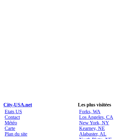
City-USA.net
Les plus visitées
Etats US
Forks, WA
Contact
Los Angeles, CA
Météo
New York, NY
Carte
Kearney, NE
Plan du site
Alabaster, AL