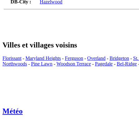
DB-City :
Hazelwood
Villes et villages voisins
Florissant
-
Maryland Heights
-
Ferguson
-
Overland
-
Bridgeton
-
St
Northwoods
-
Pine Lawn
-
Woodson Terrace
-
Pagedale
-
Bel-Ridge
Météo