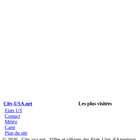
City-USA.net
Les plus visitées
Etats US
Contact
Météo
Carte
Plan du site
© 2026 - City-usa.net - Villes et villages des Etats-Unis d'Amerique