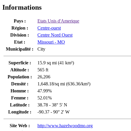
Informations
Pays :
Etats Unis d'Amerique
Région :
Centre-ouest
Division :
Centre Nord Ouest
Etat :
Missouri - MO
Municipalité :
City
Superficie :
15.9 sq mi (41 km²)
Altitude :
565 ft
Population :
26,206
Densité :
1,648.18/sq mi (636.36/km²)
Homme :
47.99%
Femme :
52.01%
Latitude :
38.78 - 38° 5' N
Longitude :
-90.37 - 90° 2' W
Site Web :
http://www.hazelwoodmo.org