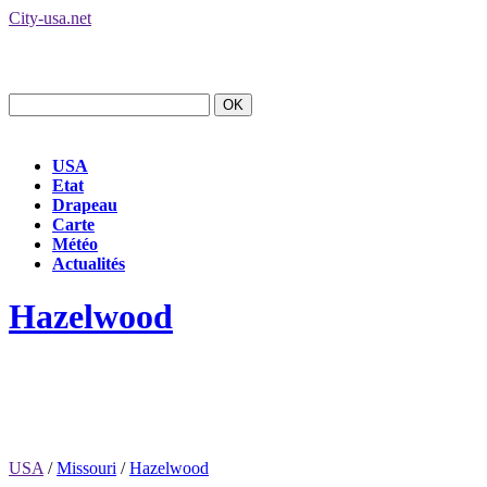
City-usa.net
USA
Etat
Drapeau
Carte
Météo
Actualités
Hazelwood
USA
/
Missouri
/
Hazelwood