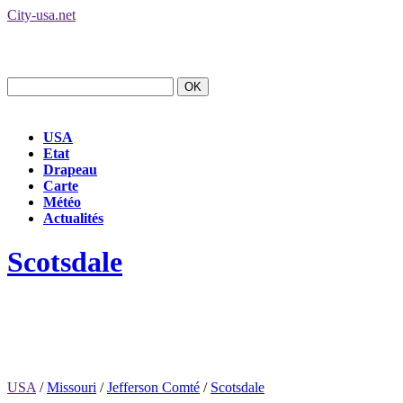
City-usa.net
USA
Etat
Drapeau
Carte
Météo
Actualités
Scotsdale
USA
/
Missouri
/
Jefferson Comté
/
Scotsdale