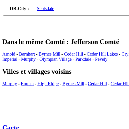
DB-City :
Scotsdale
Dans le même Comté : Jefferson Comté
Arnold
-
Barnhart
-
Byrnes Mill
-
Cedar Hill
-
Cedar Hill Lakes
-
Crys
Imperial
-
Murphy
-
Olympian Village
-
Parkdale
-
Pevely
Villes et villages voisins
Murphy
-
Eureka
-
High Ridge
-
Byrnes Mill
-
Cedar Hill
-
Cedar Hil
Carte