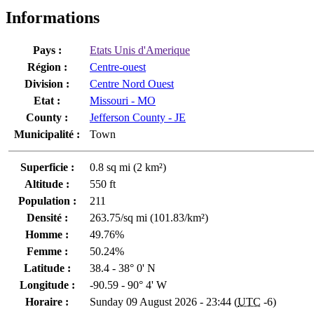
Informations
Pays :
Etats Unis d'Amerique
Région :
Centre-ouest
Division :
Centre Nord Ouest
Etat :
Missouri - MO
County :
Jefferson County - JE
Municipalité :
Town
Superficie :
0.8 sq mi (2 km²)
Altitude :
550 ft
Population :
211
Densité :
263.75/sq mi (101.83/km²)
Homme :
49.76%
Femme :
50.24%
Latitude :
38.4 - 38° 0' N
Longitude :
-90.59 - 90° 4' W
Horaire :
Sunday 09 August 2026 - 23:44 (
UTC
-6)