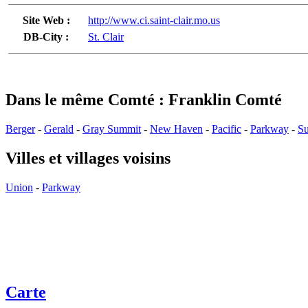
Site Web :
http://www.ci.saint-clair.mo.us
DB-City :
St. Clair
Dans le même Comté : Franklin Comté
Berger
-
Gerald
-
Gray Summit
-
New Haven
-
Pacific
-
Parkway
-
Su
Villes et villages voisins
Union
-
Parkway
Carte