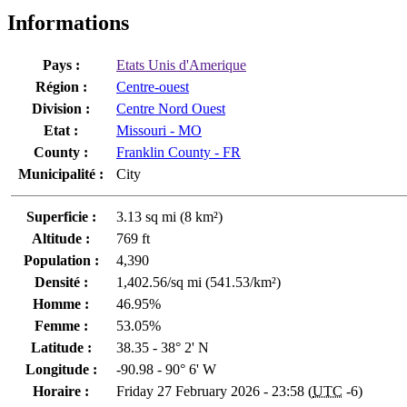
Informations
Pays :
Etats Unis d'Amerique
Région :
Centre-ouest
Division :
Centre Nord Ouest
Etat :
Missouri - MO
County :
Franklin County - FR
Municipalité :
City
Superficie :
3.13 sq mi (8 km²)
Altitude :
769 ft
Population :
4,390
Densité :
1,402.56/sq mi (541.53/km²)
Homme :
46.95%
Femme :
53.05%
Latitude :
38.35 - 38° 2' N
Longitude :
-90.98 - 90° 6' W
Horaire :
Friday 27 February 2026 - 23:58 (
UTC
-6)