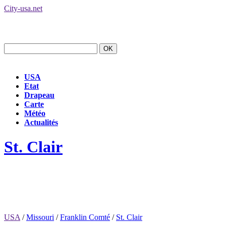
City-usa.net
USA
Etat
Drapeau
Carte
Météo
Actualités
St. Clair
USA
/
Missouri
/
Franklin Comté
/
St. Clair