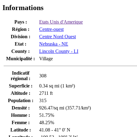
Informations
Pays :
Etats Unis d'Amerique
Région :
Centre-ouest
Division :
Centre Nord Ouest
Etat :
Nebraska - NE
County :
Lincoln County - LI
Municipalité :
Village
Indicatif
308
régional :
Superficie :
0.34 sq mi (1 km²)
Altitude :
2711 ft
Population :
315
Densité :
926.47/sq mi (357.71/km²)
Homme :
51.75%
Femme :
48.25%
Latitude :
41.08 - 41° 0' N