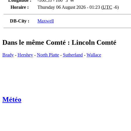
Longitude :
-100.53 - 100° 3' W
Horaire :
Thursday 06 August 2026 - 01:23 (
UTC
-6)
DB-City :
Maxwell
Dans le même Comté : Lincoln Comté
Brady
-
Hershey
-
North Platte
-
Sutherland
-
Wallace
Météo