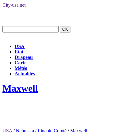
City-usa.net
USA
Etat
Drapeau
Carte
Météo
Actualités
Maxwell
USA
/
Nebraska
/
Lincoln Comté
/
Maxwell