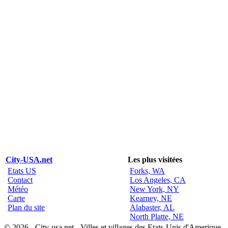
City-USA.net
Les plus visitées
Etats US
Forks, WA
Contact
Los Angeles, CA
Météo
New York, NY
Carte
Kearney, NE
Plan du site
Alabaster, AL
North Platte, NE
© 2026 - City-usa.net - Villes et villages des Etats-Unis d'Amerique