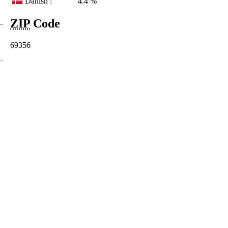
Danish :
4.4 %
ZIP
Code
69356