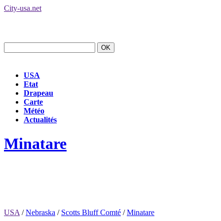
City-usa.net
USA
Etat
Drapeau
Carte
Météo
Actualités
Minatare
USA
/
Nebraska
/
Scotts Bluff Comté
/
Minatare