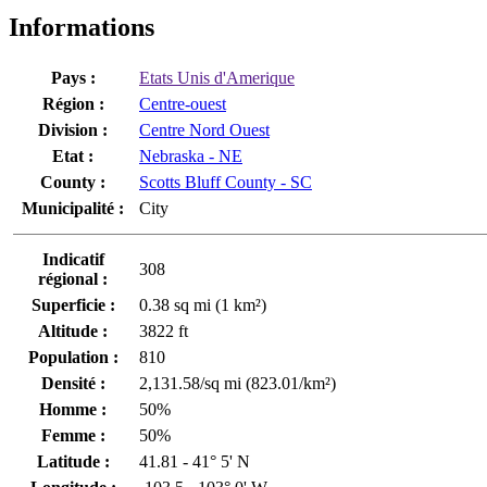
Informations
Pays :
Etats Unis d'Amerique
Région :
Centre-ouest
Division :
Centre Nord Ouest
Etat :
Nebraska - NE
County :
Scotts Bluff County - SC
Municipalité :
City
Indicatif
308
régional :
Superficie :
0.38 sq mi (1 km²)
Altitude :
3822 ft
Population :
810
Densité :
2,131.58/sq mi (823.01/km²)
Homme :
50%
Femme :
50%
Latitude :
41.81 - 41° 5' N