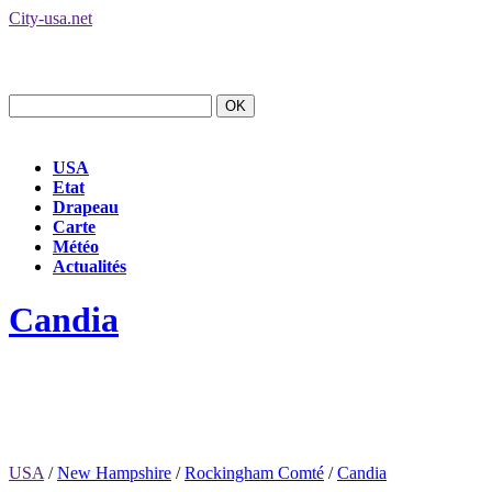
City-usa.net
USA
Etat
Drapeau
Carte
Météo
Actualités
Candia
USA
/
New Hampshire
/
Rockingham Comté
/
Candia