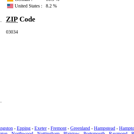
United States :
8.2 %
ZIP
Code
03034
é
ingston
-
Epping
-
Exeter
-
Fremont
-
Greenland
-
Hampstead
-
Hampt
pton
-
Northwood
-
Nottingham
-
Plaistow
-
Portsmouth
-
Raymond
-
R