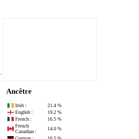
Ancêtre
Irish :
21.4 %
English :
19.2 %
French :
16.5 %
French
14.0 %
Canadian :
German :
10.5 %