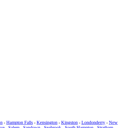
on
-
Hampton Falls
-
Kensington
-
Kingston
-
Londonderry
-
New
ye
-
Salem
-
Sandown
-
Seabrook
-
South Hampton
-
Stratham
-