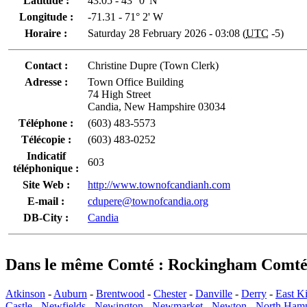
Latitude :
43.05 - 43° 0' N
Longitude :
-71.31 - 71° 2' W
Horaire :
Saturday 28 February 2026 - 03:08 (
UTC
-5)
Contact :
Christine Dupre (Town Clerk)
Adresse :
Town Office Building
74 High Street
Candia, New Hampshire 03034
Téléphone :
(603) 483-5573
Télécopie :
(603) 483-0252
Indicatif
603
téléphonique :
Site Web :
http://www.townofcandianh.com
E-mail :
cdupere@townofcandia.org
DB-City :
Candia
Dans le même Comté : Rockingham Comt
Atkinson
-
Auburn
-
Brentwood
-
Chester
-
Danville
-
Derry
-
East K
Castle
-
Newfields
-
Newington
-
Newmarket
-
Newton
-
North Ham