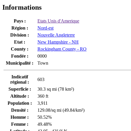
Informations
Pays :
Etats Unis d'Amerique
Région :
Nord-est
Division :
Nouvelle Angleterre
Etat :
New Hampshire - NH
County :
Rockingham County - RO
Fondée :
0000
Municipalité :
Town
Indicatif
603
régional :
Superficie :
30.3 sq mi (78 km²)
Altitude :
360 ft
Population :
3,911
Densité :
129.08/sq mi (49.84/km²)
Homme :
50.52%
Femme :
49.48%