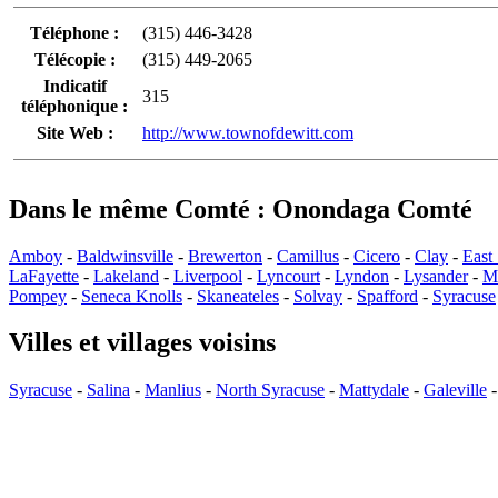
Téléphone :
(315) 446-3428
Télécopie :
(315) 449-2065
Indicatif
315
téléphonique :
Site Web :
http://www.townofdewitt.com
Dans le même Comté : Onondaga Comté
Amboy
-
Baldwinsville
-
Brewerton
-
Camillus
-
Cicero
-
Clay
-
East
LaFayette
-
Lakeland
-
Liverpool
-
Lyncourt
-
Lyndon
-
Lysander
-
M
Pompey
-
Seneca Knolls
-
Skaneateles
-
Solvay
-
Spafford
-
Syracuse
Villes et villages voisins
Syracuse
-
Salina
-
Manlius
-
North Syracuse
-
Mattydale
-
Galeville