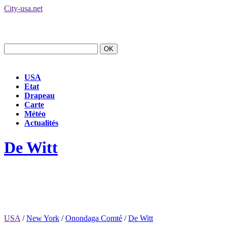
City-usa.net
USA
Etat
Drapeau
Carte
Météo
Actualités
De Witt
USA
/
New York
/
Onondaga Comté
/
De Witt