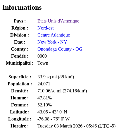
Informations
Pays :
Etats Unis d'Amerique
Région :
Nord-est
Division :
Centre Atlantique
Etat :
New York - NY
County :
Onondaga County - OG
Fondée :
0000
Municipalité :
Town
Superficie :
33.9 sq mi (88 km²)
Population :
24,071
Densité :
710.06/sq mi (274.16/km²)
Homme :
47.81%
Femme :
52.19%
Latitude :
43.05 - 43° 0' N
Longitude :
-76.08 - 76° 0' W
Horaire :
Tuesday 03 March 2026 - 05:46 (
UTC
-5)