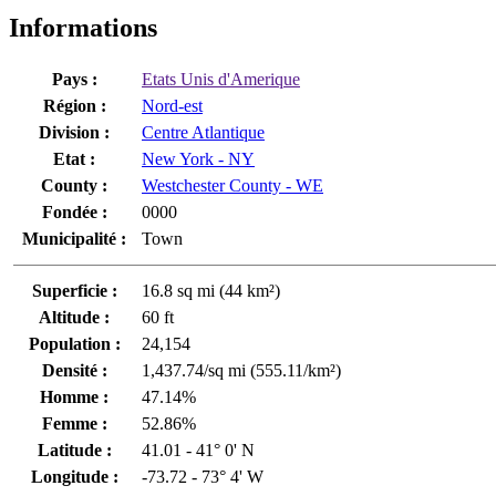
Informations
Pays :
Etats Unis d'Amerique
Région :
Nord-est
Division :
Centre Atlantique
Etat :
New York - NY
County :
Westchester County - WE
Fondée :
0000
Municipalité :
Town
Superficie :
16.8 sq mi (44 km²)
Altitude :
60 ft
Population :
24,154
Densité :
1,437.74/sq mi (555.11/km²)
Homme :
47.14%
Femme :
52.86%
Latitude :
41.01 - 41° 0' N
Longitude :
-73.72 - 73° 4' W