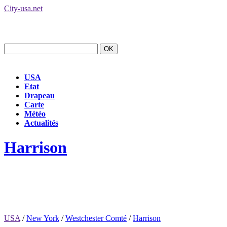
City-usa.net
USA
Etat
Drapeau
Carte
Météo
Actualités
Harrison
USA
/
New York
/
Westchester Comté
/
Harrison