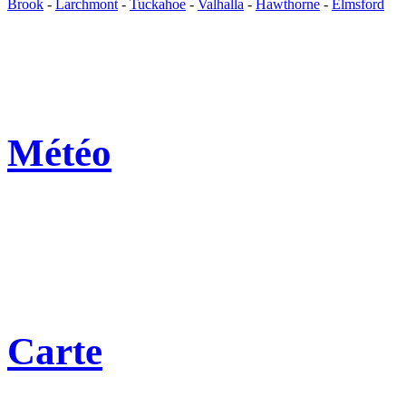
Brook
-
Larchmont
-
Tuckahoe
-
Valhalla
-
Hawthorne
-
Elmsford
Météo
Carte