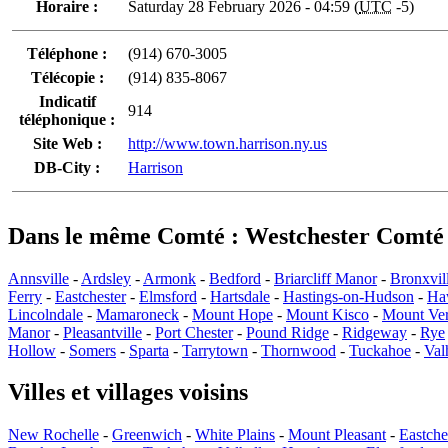
Horaire :
Saturday 28 February 2026 - 04:59 (
UTC
-5)
Téléphone :
(914) 670-3005
Télécopie :
(914) 835-8067
Indicatif
914
téléphonique :
Site Web :
http://www.town.harrison.ny.us
DB-City :
Harrison
Dans le même Comté : Westchester Comté
Annsville
-
Ardsley
-
Armonk
-
Bedford
-
Briarcliff Manor
-
Bronxvil
Ferry
-
Eastchester
-
Elmsford
-
Hartsdale
-
Hastings-on-Hudson
-
Ha
Lincolndale
-
Mamaroneck
-
Mount Hope
-
Mount Kisco
-
Mount Ve
Manor
-
Pleasantville
-
Port Chester
-
Pound Ridge
-
Ridgeway
-
Rye
Hollow
-
Somers
-
Sparta
-
Tarrytown
-
Thornwood
-
Tuckahoe
-
Val
Villes et villages voisins
New Rochelle
-
Greenwich
-
White Plains
-
Mount Pleasant
-
Eastche