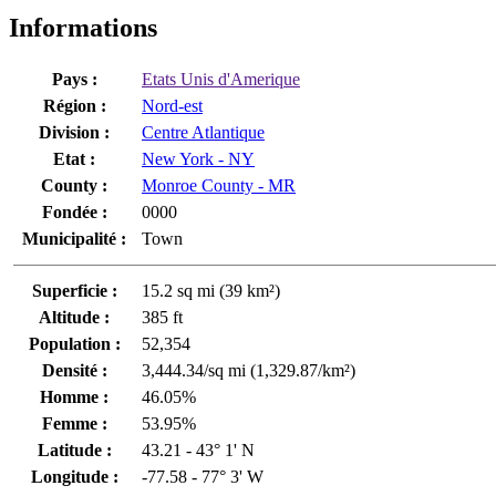
Informations
Pays :
Etats Unis d'Amerique
Région :
Nord-est
Division :
Centre Atlantique
Etat :
New York - NY
County :
Monroe County - MR
Fondée :
0000
Municipalité :
Town
Superficie :
15.2 sq mi (39 km²)
Altitude :
385 ft
Population :
52,354
Densité :
3,444.34/sq mi (1,329.87/km²)
Homme :
46.05%
Femme :
53.95%
Latitude :
43.21 - 43° 1' N
Longitude :
-77.58 - 77° 3' W