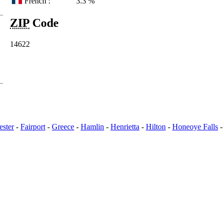
French :
3.3 %
ZIP
Code
14622
ester
-
Fairport
-
Greece
-
Hamlin
-
Henrietta
-
Hilton
-
Honeoye Falls