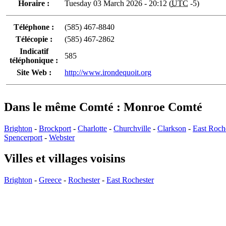
Horaire :
Tuesday 03 March 2026 - 20:12 (
UTC
-5)
Téléphone :
(585) 467-8840
Télécopie :
(585) 467-2862
Indicatif
585
téléphonique :
Site Web :
http://www.irondequoit.org
Dans le même Comté : Monroe Comté
Brighton
-
Brockport
-
Charlotte
-
Churchville
-
Clarkson
-
East Roch
Spencerport
-
Webster
Villes et villages voisins
Brighton
-
Greece
-
Rochester
-
East Rochester