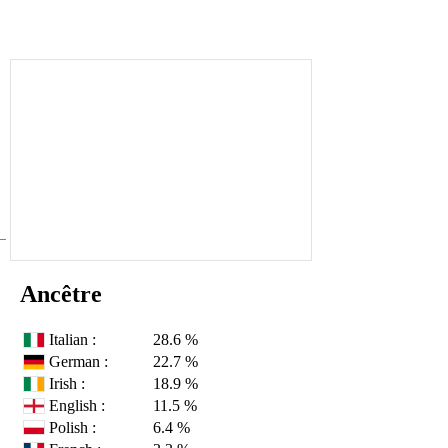
Ancêtre
Italian :
28.6 %
German :
22.7 %
Irish :
18.9 %
English :
11.5 %
Polish :
6.4 %