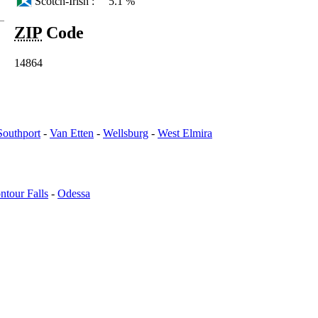
Scotch-Irish :
5.1 %
ZIP
Code
14864
Southport
-
Van Etten
-
Wellsburg
-
West Elmira
tour Falls
-
Odessa