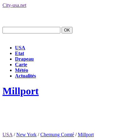
City-usa.net
USA
Etat
Drapeau
Carte
Météo
Actualités
Millport
USA
/
New York
/
Chemung Comté
/
Millport