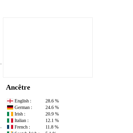
Ancêtre
English :
28.6 %
German :
24.6 %
Irish :
20.9 %
Italian :
12.1 %
French :
11.8 %