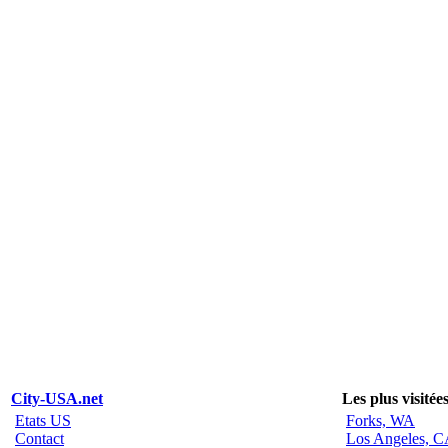
City-USA.net
Les plus visitée
Etats US
Forks, WA
Contact
Los Angeles, 