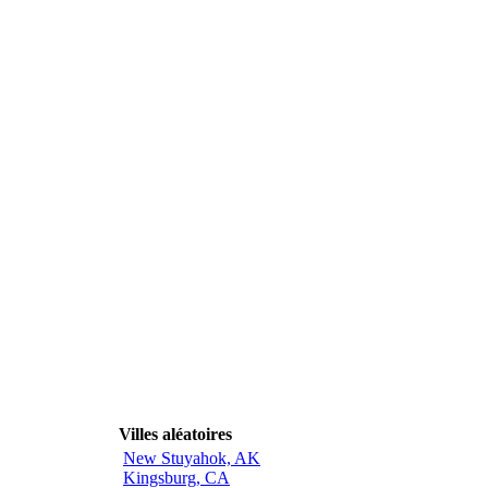
Villes aléatoires
New Stuyahok, AK
Kingsburg, CA