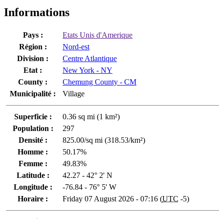
Informations
Pays :
Etats Unis d'Amerique
Région :
Nord-est
Division :
Centre Atlantique
Etat :
New York - NY
County :
Chemung County - CM
Municipalité :
Village
Superficie :
0.36 sq mi (1 km²)
Population :
297
Densité :
825.00/sq mi (318.53/km²)
Homme :
50.17%
Femme :
49.83%
Latitude :
42.27 - 42° 2' N
Longitude :
-76.84 - 76° 5' W
Horaire :
Friday 07 August 2026 - 07:16 (
UTC
-5)