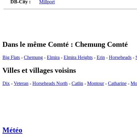
DB-City :
Millport
Dans le même Comté : Chemung Comté
Big Flats
-
Chemung
-
Elmira
-
Elmira Heights
-
Erin
-
Horseheads
-
Villes et villages voisins
Dix
-
Veteran
-
Horseheads North
-
Catlin
-
Montour
-
Catharine
-
Mon
Météo