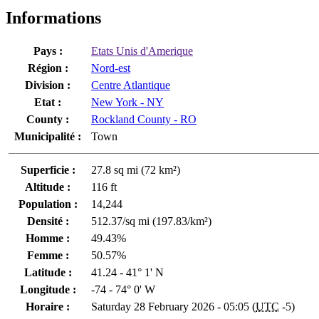
Informations
Pays :
Etats Unis d'Amerique
Région :
Nord-est
Division :
Centre Atlantique
Etat :
New York - NY
County :
Rockland County - RO
Municipalité :
Town
Superficie :
27.8 sq mi (72 km²)
Altitude :
116 ft
Population :
14,244
Densité :
512.37/sq mi (197.83/km²)
Homme :
49.43%
Femme :
50.57%
Latitude :
41.24 - 41° 1' N
Longitude :
-74 - 74° 0' W
Horaire :
Saturday 28 February 2026 - 05:05 (
UTC
-5)