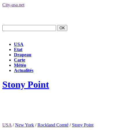
City-usa.net
USA
Etat
Drapeau
Carte
Météo
Actualités
Stony Point
USA
/
New York
/
Rockland Comté
/
Stony Point