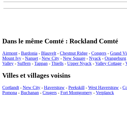
Dans le même Comté : Rockland Comté
Airmont
-
Bardonia
-
Blauvelt
-
Chestnut Ridge
-
Congers
-
Grand V
Mount Ivy
-
Nanuet
-
New City
-
New Square
-
Nyack
-
Orangeburg
Valley
-
Suffern
-
Tappan
-
Thiells
-
Upper Nyack
-
Valley Cottage
-
Villes et villages voisins
Cortlandt
-
New City
-
Haverstraw
-
Peekskill
-
West Haverstraw
-
Co
Pomona
-
Buchanan
-
Crugers
-
Fort Montgomery
-
Verplanck