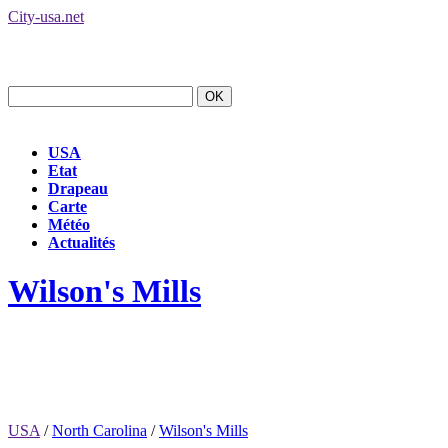
City-usa.net
USA
Etat
Drapeau
Carte
Météo
Actualités
Wilson's Mills
USA
/
North Carolina
/
Wilson's Mills