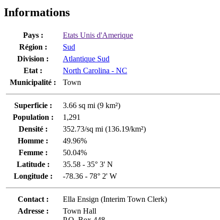
Informations
Pays :
Etats Unis d'Amerique
Région :
Sud
Division :
Atlantique Sud
Etat :
North Carolina - NC
Municipalité :
Town
Superficie :
3.66 sq mi (9 km²)
Population :
1,291
Densité :
352.73/sq mi (136.19/km²)
Homme :
49.96%
Femme :
50.04%
Latitude :
35.58 - 35° 3' N
Longitude :
-78.36 - 78° 2' W
Contact :
Ella Ensign (Interim Town Clerk)
Adresse :
Town Hall
P.O. Box 448