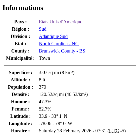
Informations
Pays :
Etats Unis d'Amerique
Région :
Sud
Division :
Atlantique Sud
Etat :
North Carolina - NC
County :
Brunswick County - BS
Municipalité :
Town
Superficie :
3.07 sq mi (8 km²)
Altitude :
8 ft
Population :
370
Densité :
120.52/sq mi (46.53/km²)
Homme :
47.3%
Femme :
52.7%
Latitude :
33.9 - 33° 1' N
Longitude :
-78.06 - 78° 0' W
Horaire :
Saturday 28 February 2026 - 07:31 (
UTC
-5)