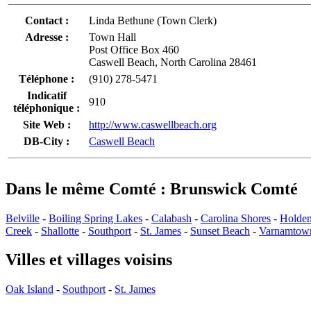
Contact :
Linda Bethune (Town Clerk)
Adresse :
Town Hall
Post Office Box 460
Caswell Beach, North Carolina 28461
Téléphone :
(910) 278-5471
Indicatif
910
téléphonique :
Site Web :
http://www.caswellbeach.org
DB-City :
Caswell Beach
Dans le même Comté : Brunswick Comté
Belville
-
Boiling Spring Lakes
-
Calabash
-
Carolina Shores
-
Holde
Creek
-
Shallotte
-
Southport
-
St. James
-
Sunset Beach
-
Varnamtow
Villes et villages voisins
Oak Island
-
Southport
-
St. James