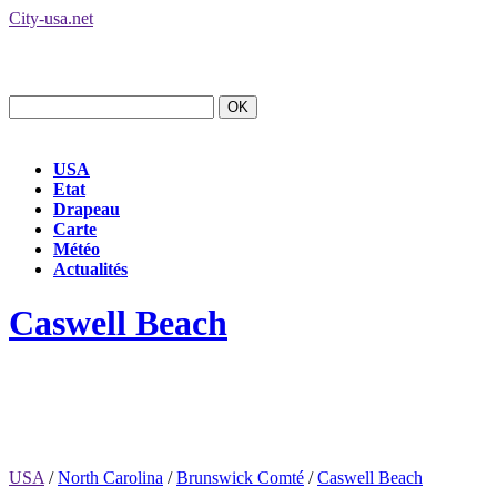
City-usa.net
USA
Etat
Drapeau
Carte
Météo
Actualités
Caswell Beach
USA
/
North Carolina
/
Brunswick Comté
/
Caswell Beach