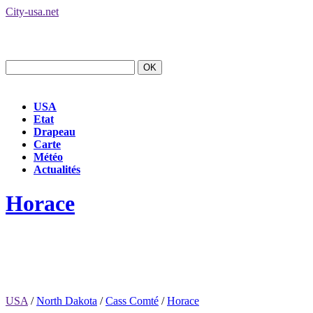
City-usa.net
USA
Etat
Drapeau
Carte
Météo
Actualités
Horace
USA
/
North Dakota
/
Cass Comté
/
Horace