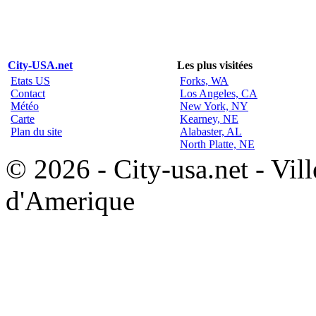
City-USA.net
Les plus visitées
Etats US
Forks, WA
Contact
Los Angeles, CA
Météo
New York, NY
Carte
Kearney, NE
Plan du site
Alabaster, AL
North Platte, NE
© 2026 - City-usa.net - Vill
d'Amerique