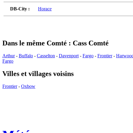
DB-City :
Horace
Dans le même Comté : Cass Comté
Arthur
-
Buffalo
-
Casselton
-
Davenport
-
Fargo
-
Frontier
-
Harwoo
Fargo
Villes et villages voisins
Frontier
-
Oxbow