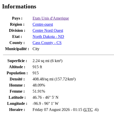
Informations
Pays :
Etats Unis d'Amerique
Région :
Centre-ouest
Division :
Centre Nord Ouest
Etat :
North Dakota - ND
County :
Cass County - CS
Municipalité :
City
Superficie :
2.24 sq mi (6 km²)
Altitude :
915 ft
Population :
915
Densité :
408.48/sq mi (157.72/km²)
Homme :
48.09%
Femme :
51.91%
Latitude :
46.76 - 46° 5' N
Longitude :
-96.9 - 96° 1' W
Horaire :
Friday 07 August 2026 - 01:15 (
UTC
-6)