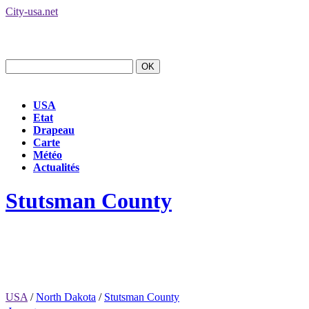
City-usa.net
USA
Etat
Drapeau
Carte
Météo
Actualités
Stutsman County
USA
/
North Dakota
/
Stutsman County