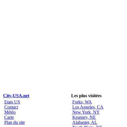
City-USA.net
Les plus visitées
Etats US
Forks, WA
Contact
Los Angeles, CA
Météo
New York, NY
Carte
Kearney, NE
Plan du site
Alabaster, AL