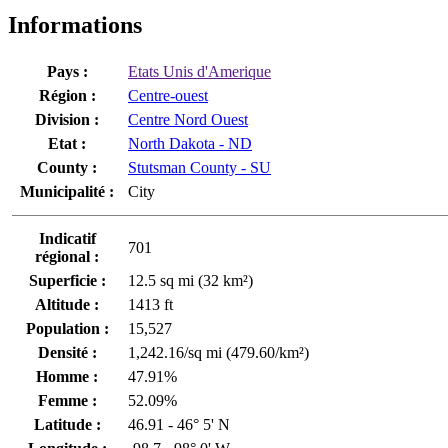
Informations
Pays :
Etats Unis d'Amerique
Région :
Centre-ouest
Division :
Centre Nord Ouest
Etat :
North Dakota - ND
County :
Stutsman County - SU
Municipalité :
City
Indicatif
701
régional :
Superficie :
12.5 sq mi (32 km²)
Altitude :
1413 ft
Population :
15,527
Densité :
1,242.16/sq mi (479.60/km²)
Homme :
47.91%
Femme :
52.09%
Latitude :
46.91 - 46° 5' N