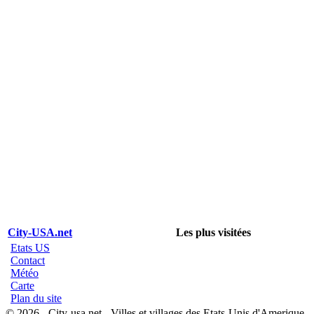
City-USA.net
Les plus visitées
Etats US
Contact
Météo
Carte
Plan du site
© 2026 - City-usa.net - Villes et villages des Etats-Unis d'Amerique