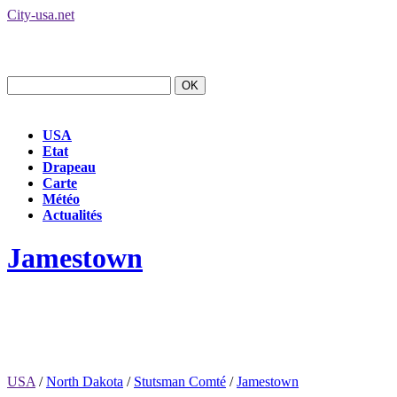
City-usa.net
USA
Etat
Drapeau
Carte
Météo
Actualités
Jamestown
USA
/
North Dakota
/
Stutsman Comté
/
Jamestown