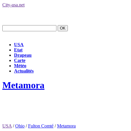
City-usa.net
USA
Etat
Drapeau
Carte
Météo
Actualités
Metamora
USA
/
Ohio
/
Fulton Comté
/
Metamora