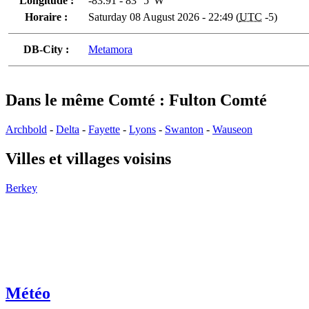
Longitude :
-83.91 - 83° 5' W
Horaire :
Saturday 08 August 2026 - 22:49 (
UTC
-5)
DB-City :
Metamora
Dans le même Comté : Fulton Comté
Archbold
-
Delta
-
Fayette
-
Lyons
-
Swanton
-
Wauseon
Villes et villages voisins
Berkey
Météo