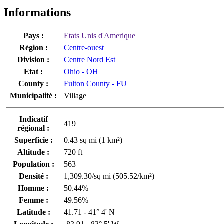
Informations
Pays :
Etats Unis d'Amerique
Région :
Centre-ouest
Division :
Centre Nord Est
Etat :
Ohio - OH
County :
Fulton County - FU
Municipalité :
Village
Indicatif
419
régional :
Superficie :
0.43 sq mi (1 km²)
Altitude :
720 ft
Population :
563
Densité :
1,309.30/sq mi (505.52/km²)
Homme :
50.44%
Femme :
49.56%
Latitude :
41.71 - 41° 4' N