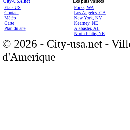
City-USA.net
Les plus visitées
Etats US
Forks, WA
Contact
Los Angeles, CA
Météo
New York, NY
Carte
Kearney, NE
Plan du site
Alabaster, AL
North Platte, NE
© 2026 - City-usa.net - Vill
d'Amerique