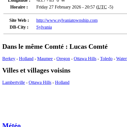
Longitude :
-83.7 - 83° 0' W
Horaire :
Friday 27 February 2026 - 20:57 (
UTC
-5)
Site Web :
http://www.sylvaniatownship.com
DB-City :
Sylvania
Dans le même Comté : Lucas Comté
Berkey
-
Holland
-
Maumee
-
Oregon
-
Ottawa Hills
-
Toledo
-
Water
Villes et villages voisins
Lambertville
-
Ottawa Hills
-
Holland
Météo