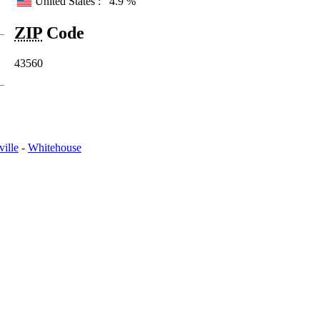
United States :
4.9 %
ZIP
Code
43560
ville
-
Whitehouse