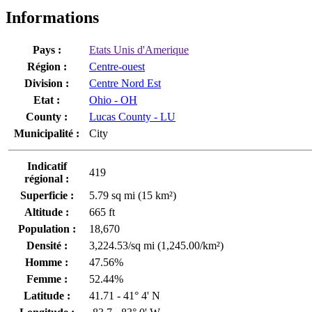
Informations
Pays :
Etats Unis d'Amerique
Région :
Centre-ouest
Division :
Centre Nord Est
Etat :
Ohio - OH
County :
Lucas County - LU
Municipalité :
City
Indicatif
419
régional :
Superficie :
5.79 sq mi (15 km²)
Altitude :
665 ft
Population :
18,670
Densité :
3,224.53/sq mi (1,245.00/km²)
Homme :
47.56%
Femme :
52.44%
Latitude :
41.71 - 41° 4' N