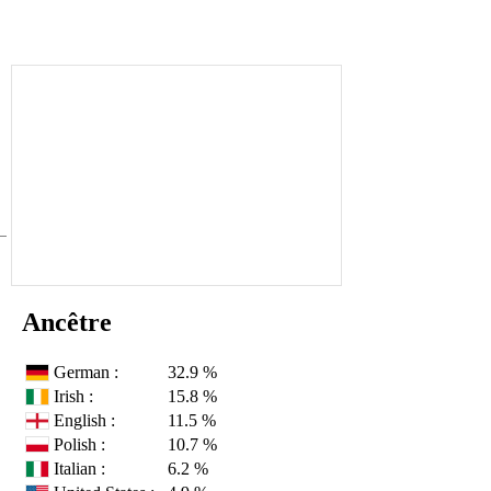
Ancêtre
German :
32.9 %
Irish :
15.8 %
English :
11.5 %
Polish :
10.7 %
Italian :
6.2 %