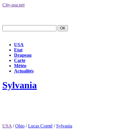
City-usa.net
USA
Etat
Drapeau
Carte
Météo
Actualités
Sylvania
USA
/
Ohio
/
Lucas Comté
/
Sylvania