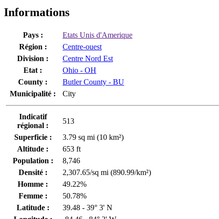
Informations
Pays :
Etats Unis d'Amerique
Région :
Centre-ouest
Division :
Centre Nord Est
Etat :
Ohio - OH
County :
Butler County - BU
Municipalité :
City
Indicatif
513
régional :
Superficie :
3.79 sq mi (10 km²)
Altitude :
653 ft
Population :
8,746
Densité :
2,307.65/sq mi (890.99/km²)
Homme :
49.22%
Femme :
50.78%
Latitude :
39.48 - 39° 3' N