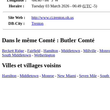
Longitude :
-84.46 - 84° 3' W
Horaire :
Tuesday 03 March 2026 - 06:49 (
UTC
-5)
Site Web :
http://www.ci.trenton.oh.us
DB-City :
Trenton
Dans le même Comté : Butler Comté
Beckett Ridge
-
Fairfield
-
Hamilton
-
Middletown
-
Millville
-
Monro
South Middletown
-
Wetherington
Villes et villages voisins
Hamilton
-
Middletown
-
Monroe
-
New Miami
-
Seven Mile
-
South