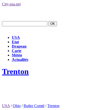
City-usa.net
USA
Etat
Drapeau
Carte
Météo
Actualités
Trenton
USA
/
Ohio
/
Butler Comté
/
Trenton