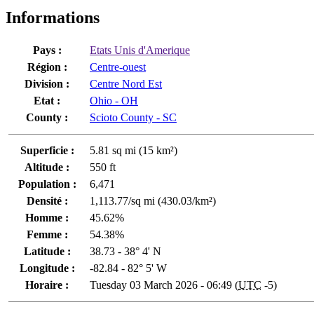
Informations
Pays :
Etats Unis d'Amerique
Région :
Centre-ouest
Division :
Centre Nord Est
Etat :
Ohio - OH
County :
Scioto County - SC
Superficie :
5.81 sq mi (15 km²)
Altitude :
550 ft
Population :
6,471
Densité :
1,113.77/sq mi (430.03/km²)
Homme :
45.62%
Femme :
54.38%
Latitude :
38.73 - 38° 4' N
Longitude :
-82.84 - 82° 5' W
Horaire :
Tuesday 03 March 2026 - 06:49 (
UTC
-5)