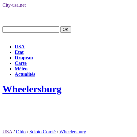
City-usa.net
USA
Etat
Drapeau
Carte
Météo
Actualités
Wheelersburg
USA
/
Ohio
/
Scioto Comté
/
Wheelersburg