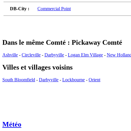
DB-City :
Commercial Point
Dans le même Comté : Pickaway Comté
Ashville
-
Circleville
-
Darbyville
-
Logan Elm Village
-
New Hollan
Villes et villages voisins
South Bloomfield
-
Darbyville
-
Lockbourne
-
Orient
Météo