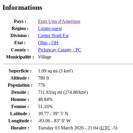
Informations
Pays :
Etats Unis d'Amerique
Région :
Centre-ouest
Division :
Centre Nord Est
Etat :
Ohio - OH
County :
Pickaway County - PC
Municipalité :
Village
Superficie :
1.09 sq mi (3 km²)
Altitude :
780 ft
Population :
776
Densité :
711.93/sq mi (274.88/km²)
Homme :
48.84%
Femme :
51.16%
Latitude :
39.77 - 39° 5' N
Longitude :
-83.06 - 83° 0' W
Horaire :
Tuesday 03 March 2026 - 21:04 (
UTC
-5)