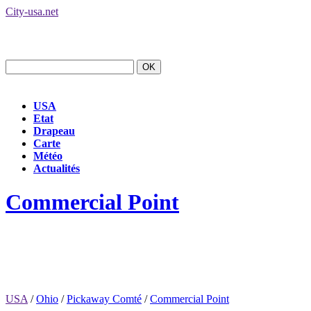
City-usa.net
USA
Etat
Drapeau
Carte
Météo
Actualités
Commercial Point
USA
/
Ohio
/
Pickaway Comté
/
Commercial Point