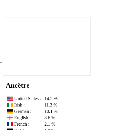
Ancêtre
United States :
14.5 %
Irish :
11.3 %
German :
10.1 %
English :
8.6 %
French :
2.1 %