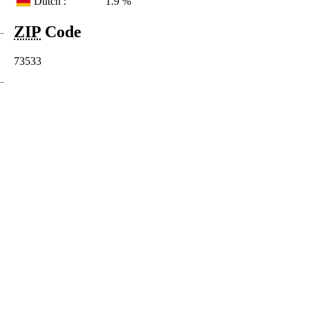
Dutch :
1.9 %
ZIP
Code
73533