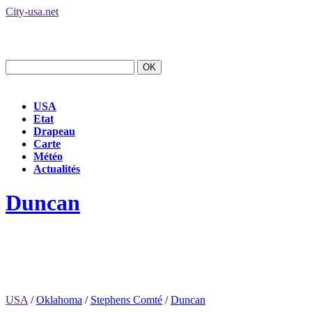
City-usa.net
USA
Etat
Drapeau
Carte
Météo
Actualités
Duncan
USA
/
Oklahoma
/
Stephens Comté
/
Duncan