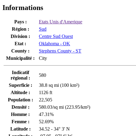
Informations
Pays :
Etats Unis d'Amerique
Région :
Sud
Division :
Centre Sud Ouest
Etat :
Oklahoma - OK
County :
Stephens County - ST
Municipalité :
City
Indicatif
580
régional :
Superficie :
38.8 sq mi (100 km²)
Altitude :
1126 ft
Population :
22,505
Densité :
580.03/sq mi (223.95/km²)
Homme :
47.31%
Femme :
52.69%
Latitude :
34.52 - 34° 3' N