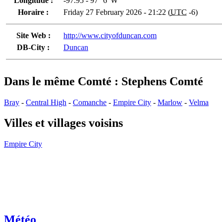
Longitude :
-97.95 - 97° 6' W
Horaire :
Friday 27 February 2026 - 21:22 (
UTC
-6)
Site Web :
http://www.cityofduncan.com
DB-City :
Duncan
Dans le même Comté : Stephens Comté
Bray
-
Central High
-
Comanche
-
Empire City
-
Marlow
-
Velma
Villes et villages voisins
Empire City
Météo