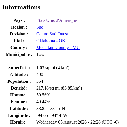
Informations
Pays :
Etats Unis d'Amerique
Région :
Sud
Division :
Centre Sud Ouest
Etat :
Oklahoma - OK
County :
Mccurtain County - MU
Municipalité :
Town
Superficie :
1.63 sq mi (4 km²)
Altitude :
400 ft
Population :
354
Densité :
217.18/sq mi (83.85/km²)
Homme :
50.56%
Femme :
49.44%
Latitude :
33.85 - 33° 5' N
Longitude :
-94.65 - 94° 4' W
Horaire :
Wednesday 05 August 2026 - 22:28 (
UTC
-6)