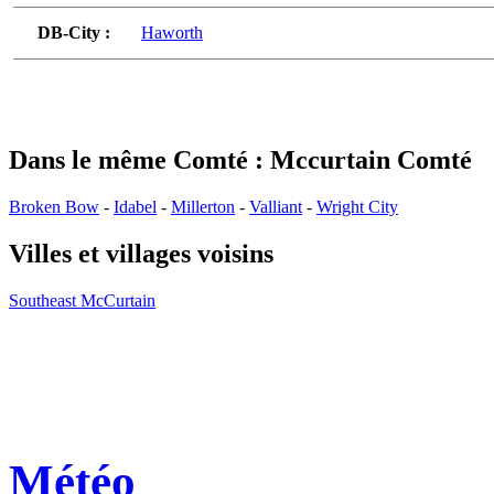
DB-City :
Haworth
Dans le même Comté : Mccurtain Comté
Broken Bow
-
Idabel
-
Millerton
-
Valliant
-
Wright City
Villes et villages voisins
Southeast McCurtain
Météo