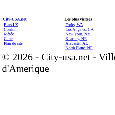
City-USA.net
Les plus visitées
Etats US
Forks, WA
Contact
Los Angeles, CA
Météo
New York, NY
Carte
Kearney, NE
Plan du site
Alabaster, AL
North Platte, NE
© 2026 - City-usa.net - Vill
d'Amerique