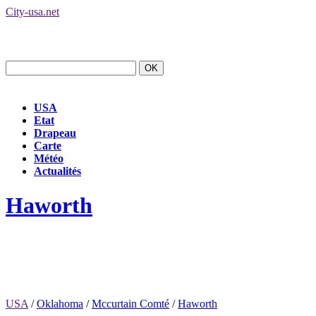
City-usa.net
USA
Etat
Drapeau
Carte
Météo
Actualités
Haworth
USA
/
Oklahoma
/
Mccurtain Comté
/
Haworth