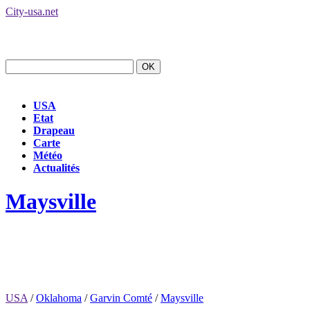
City-usa.net
USA
Etat
Drapeau
Carte
Météo
Actualités
Maysville
USA
/
Oklahoma
/
Garvin Comté
/
Maysville