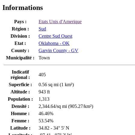
Informations
Pays :
Etats Unis d'Amerique
Région :
Sud
Division :
Centre Sud Ouest
Etat :
Oklahoma - OK
County :
Garvin County - GV
Municipalité :
Town
Indicatif
405
régional :
Superficie :
0.56 sq mi (1 km²)
Altitude :
943 ft
Population :
1,313
Densité :
2,344.64/sq mi (905.27/km²)
Homme :
46.46%
Femme :
53.54%
Latitude :
34.82 - 34° 5' N