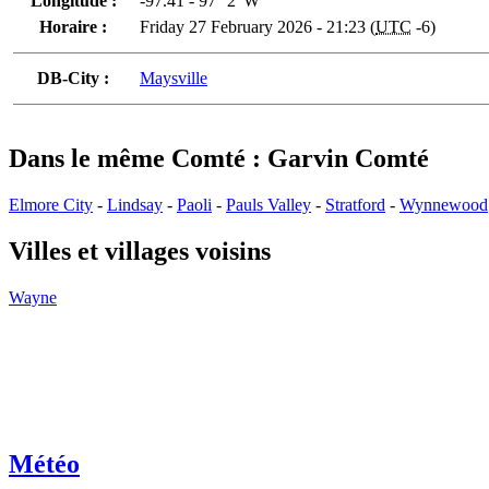
Longitude :
-97.41 - 97° 2' W
Horaire :
Friday 27 February 2026 - 21:23 (
UTC
-6)
DB-City :
Maysville
Dans le même Comté : Garvin Comté
Elmore City
-
Lindsay
-
Paoli
-
Pauls Valley
-
Stratford
-
Wynnewood
Villes et villages voisins
Wayne
Météo