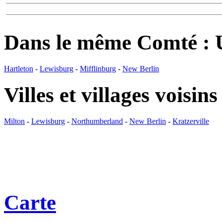
Dans le même Comté :
Hartleton
-
Lewisburg
-
Mifflinburg
-
New Berlin
Villes et villages voisins
Milton
-
Lewisburg
-
Northumberland
-
New Berlin
-
Kratzerville
Carte