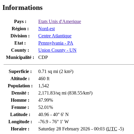
Informations
Pays :
Etats Unis d'Amerique
Région :
Nord-est
Division :
Centre Atlantique
Etat :
Pennsylvania - PA
County :
Union County - UN
Municipalité :
CDP
Superficie :
0.71 sq mi (2 km²)
Altitude :
460 ft
Population :
1,542
Densité :
2,171.83/sq mi (838.55/km²)
Homme :
47.99%
Femme :
52.01%
Latitude :
40.96 - 40° 6' N
Longitude :
-76.9 - 76° 1' W
Horaire :
Saturday 28 February 2026 - 00:03 (
UTC
-5)