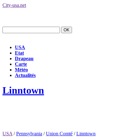
City-usa.net
USA
Etat
Drapeau
Carte
Météo
Actualités
Linntown
USA
/
Pennsylvania
/
Union Comté
/
Linntown