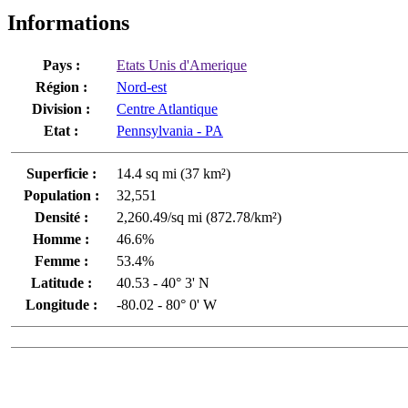
Informations
Pays :
Etats Unis d'Amerique
Région :
Nord-est
Division :
Centre Atlantique
Etat :
Pennsylvania - PA
Superficie :
14.4 sq mi (37 km²)
Population :
32,551
Densité :
2,260.49/sq mi (872.78/km²)
Homme :
46.6%
Femme :
53.4%
Latitude :
40.53 - 40° 3' N
Longitude :
-80.02 - 80° 0' W