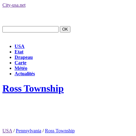
City-usa.net
USA
Etat
Drapeau
Carte
Météo
Actualités
Ross Township
USA
/
Pennsylvania
/
Ross Township