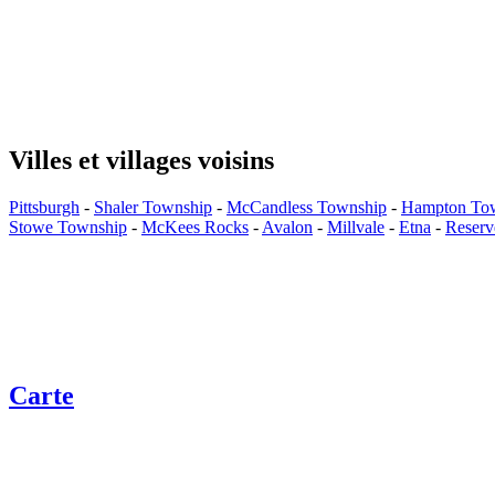
Villes et villages voisins
Pittsburgh
-
Shaler Township
-
McCandless Township
-
Hampton To
Stowe Township
-
McKees Rocks
-
Avalon
-
Millvale
-
Etna
-
Reserv
Carte