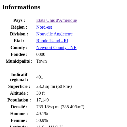
Informations
Pays :
Etats Unis d'Amerique
Région :
Nord-est
Division :
Nouvelle Angleterre
Etat :
Rhode Island - RI
County :
Newport County - NE
Fondée :
0000
Municipalité :
Town
Indicatif
401
régional :
Superficie :
23.2 sq mi (60 km²)
Altitude :
30 ft
Population :
17,149
Densité :
739.18/sq mi (285.40/km²)
Homme :
49.1%
Femme :
50.9%