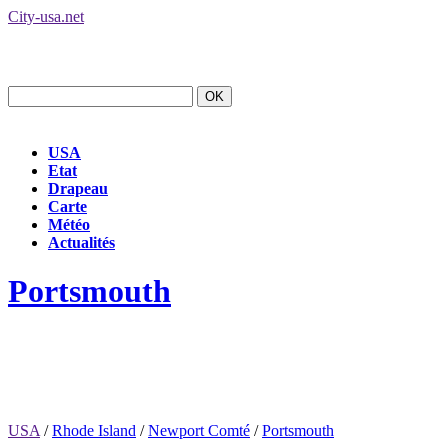
City-usa.net
USA
Etat
Drapeau
Carte
Météo
Actualités
Portsmouth
USA
/
Rhode Island
/
Newport Comté
/
Portsmouth