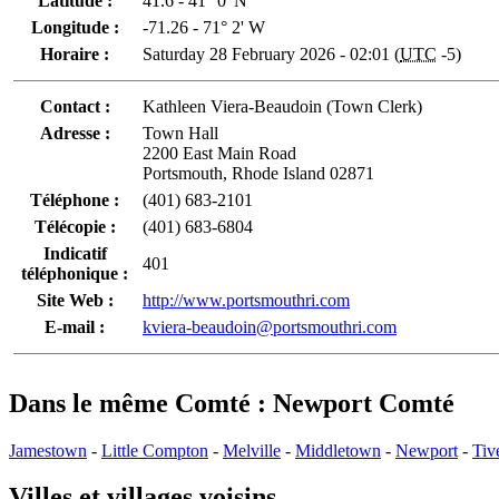
Latitude :
41.6 - 41° 0' N
Longitude :
-71.26 - 71° 2' W
Horaire :
Saturday 28 February 2026 - 02:01 (
UTC
-5)
Contact :
Kathleen Viera-Beaudoin (Town Clerk)
Adresse :
Town Hall
2200 East Main Road
Portsmouth, Rhode Island 02871
Téléphone :
(401) 683-2101
Télécopie :
(401) 683-6804
Indicatif
401
téléphonique :
Site Web :
http://www.portsmouthri.com
E-mail :
kviera-beaudoin@portsmouthri.com
Dans le même Comté : Newport Comté
Jamestown
-
Little Compton
-
Melville
-
Middletown
-
Newport
-
Tiv
Villes et villages voisins