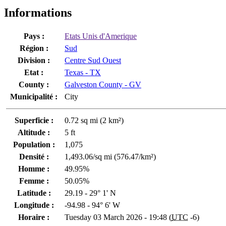
Informations
Pays :
Etats Unis d'Amerique
Région :
Sud
Division :
Centre Sud Ouest
Etat :
Texas - TX
County :
Galveston County - GV
Municipalité :
City
Superficie :
0.72 sq mi (2 km²)
Altitude :
5 ft
Population :
1,075
Densité :
1,493.06/sq mi (576.47/km²)
Homme :
49.95%
Femme :
50.05%
Latitude :
29.19 - 29° 1' N
Longitude :
-94.98 - 94° 6' W
Horaire :
Tuesday 03 March 2026 - 19:48 (
UTC
-6)