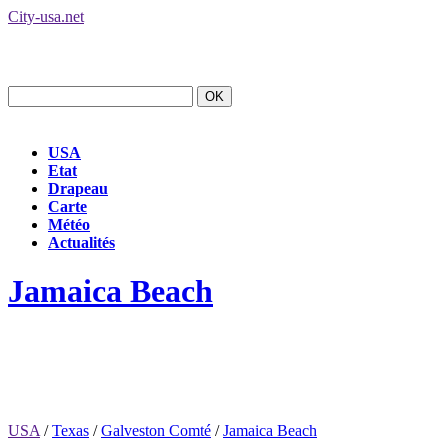
City-usa.net
USA
Etat
Drapeau
Carte
Météo
Actualités
Jamaica Beach
USA
/
Texas
/
Galveston Comté
/
Jamaica Beach