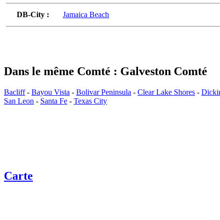
DB-City :
Jamaica Beach
Dans le même Comté : Galveston Comté
Bacliff
-
Bayou Vista
-
Bolivar Peninsula
-
Clear Lake Shores
-
Dicki
San Leon
-
Santa Fe
-
Texas City
Carte