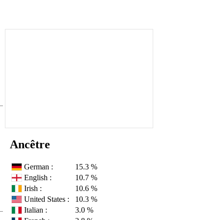
Ancêtre
German :
15.3 %
English :
10.7 %
Irish :
10.6 %
United States :
10.3 %
Italian :
3.0 %