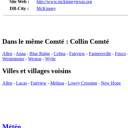
Site Web :
http://www.mckinneytexas.org
DB-City :
McKinney
Dans le même Comté : Collin Comté
Allen
-
Anna
-
Blue Ridge
-
Celina
-
Fairview
-
Farmersville
-
Frisco
Westminster
-
Weston
-
Wylie
Villes et villages voisins
Allen
-
Lucas
-
Fairview
-
Melissa
-
Lowry Crossing
-
New Hope
Météo