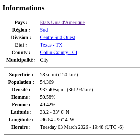
Informations
Pays :
Etats Unis d'Amerique
Région :
Sud
Division :
Centre Sud Ouest
Etat :
Texas - TX
County :
Collin County - CI
Municipalité :
City
Superficie :
58 sq mi (150 km²)
Population :
54,369
Densité :
937.40/sq mi (361.93/km²)
Homme :
50.58%
Femme :
49.42%
Latitude :
33.2 - 33° 0' N
Longitude :
-96.64 - 96° 4' W
Horaire :
Tuesday 03 March 2026 - 19:48 (
UTC
-6)