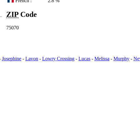
French :
2.8 %
ZIP
Code
75070
-
Josephine
-
Lavon
-
Lowry Crossing
-
Lucas
-
Melissa
-
Murphy
-
Ne