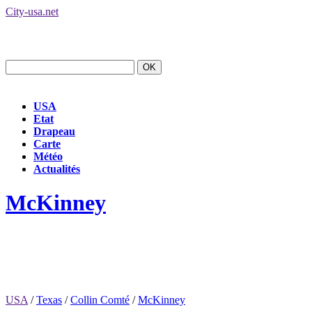
City-usa.net
USA
Etat
Drapeau
Carte
Météo
Actualités
McKinney
USA
/
Texas
/
Collin Comté
/
McKinney