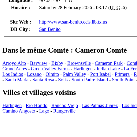
Longitude :
-97.64 - 97° 4' W
Horaire :
Saturday 28 February 2026 - 03:17 (
UTC
-6)
Site Web :
http://www.san-benito.ccls.lib.tx.us
DB-City :
San Benito
Dans le même Comté : Cameron Comté
Arroyo Alto
-
Bayview
-
Bixby
-
Brownsville
-
Cameron Park
-
Com
Grand Acres
-
Green Valley Farms
-
Harlingen
-
Indian Lake
-
La Fer
Los Indios
-
Lozano
-
Olmito
-
Palm Valley
-
Port Isabel
-
Primera
-
R
-
Santa Maria
-
Santa Rosa
-
Solis
-
South Padre Island
-
South Point
Villes et villages voisins
Harlingen
-
Rio Hondo
-
Rancho Viejo
-
Las Palmas-Juarez
-
Los Ind
Camino Angosto
-
Lago
-
Rangerville