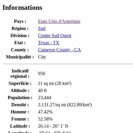
Informations
Pays :
Etats Unis d'Amerique
Région :
Sud
Division :
Centre Sud Ouest
Etat :
Texas - TX
County :
Cameron County - CA
Municipalité :
City
Indicatif
956
régional :
Superficie :
11 sq mi (28 km²)
Altitude :
40 ft
Population :
23,444
Densité :
2,131.27/sq mi (822.89/km²)
Homme :
47.42%
Femme :
52.58%
Latitude :
26.14 - 26° 1' N