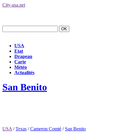
City-usa.net
USA
Etat
Drapeau
Carte
Météo
Actualités
San Benito
USA
/
Texas
/
Cameron Comté
/
San Benito